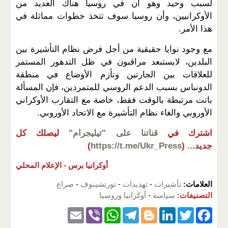
لسبب وحيد وهو أن في روسيا هناك العديد من
الأوكرانيين، وأن روسيا سوف تتخذ خطوات مماثلة في
هذا الأمر.
مع وجود نوايا حقيقية من أجل فرض نظام التأشيرة بين
البلدين، لايستبعد مراقبون في ظل التدهور المستمر
للعلاقات بين الجارتين وتأزم الأوضاع في منطقة
الدونباس بسبب الدعم الروسي للمتمردين، فإن المسألة
باتت مرتبطة بالوقت فقط، خاصة مع التقارب الأوكراني
الأوروبي والغاء نظام التأشيرة مع الاتحاد الأوروبي.
اشترك في
قناتنا على "تيليجرام"
ليصلك كل
جديد...
(
https://t.me/Ukr_Press
)
أوكرانيا برس -
الإعلام المحلي
العلامات:
تأشيرات
-
تهديدات
-
تورتشينوف
-
صراع
التصنيفات:
سياسة
-
أوكرانيا وروسيا
E
Vi
W
T
Bl
Li
T
F