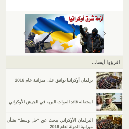
m
b
h
el
o
n
wi
a
ail
er
at
e
g
k
tt
c
s
gr
g
e
er
e
A
a
er
dI
b
p
m
n
o
p
o
k
اقرؤوا أيضا...
برلمان أوكرانيا يوافق على ميزانية عام 2016
استقالة قائد القوات البرية في الجيش الأوكراني
البرلمان الأوكراني يبحث عن "حل وسط" بشأن
ميزانية الدولة لعام 2016