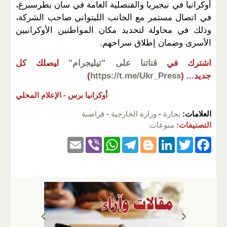
أوكرانيا في نيجيريا والقنصلية العامة في سان بطرسبرغ،
في اتصال مستمر مع الجانب الليتواني صاحب الشركة،
وذلك في محاولة لتحديد مكان المواطنين الأوكرانيين
الأسرى وضمان إطلاق سراحهم.
اشترك في
قناتنا على "تيليجرام"
ليصلك كل
جديد...
(
https://t.me/Ukr_Press
)
أوكرانيا برس -
الإعلام المحلي
العلامات:
بحارة
-
وزارة الخارجية
-
قراصنة
التصنيفات:
منوعات
E
Vi
W
T
Bl
Li
T
F
m
b
h
el
o
n
wi
a
ail
er
at
e
g
k
tt
c
s
gr
g
e
er
e
A
a
er
dI
b
p
m
n
o