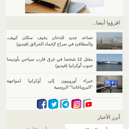
p
o
k
اقرؤوا أيضا...
تصاعد جديد للدخان يخيف سكان كييف،
والمطافئ في صراع لإخماد الحرائق (فيديو)
مقتل 12 شخصا في غرق قارب سياحي بأوديسا
جنوب أوكرانيا (فيديو)
خبراء أوروبيون إلى أوكرانيا لمواجهة
"البروباغاندا" الروسية
أبرز الأخبار