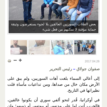
بعض الطلاب السوريين العالقين بلا لجوء يستعرضون وثيقة
حماية مؤقتة لا تمكنهم من فعل شيء
2017.04.26
صفوان جولاق
–
رئيس التحرير
إلى أعالي السماء بلغت آهات السوريين، ولم يبق على
الأرض مكان خال من صداها، ومن تداعيات مأساة قلت
نظيراتها في التاريخ.
في أوكرانيا، قُدر لنحو ألفي سوري أن يكونوا عالقين،
فالحرب أتت إما على مدنهم، أو بيوتهم، أو ذويهم؛ وإن