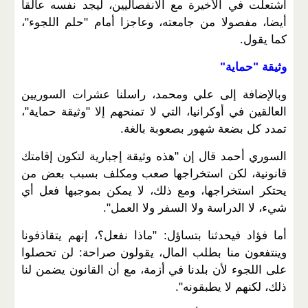
اشتعلت في الأخيرة مع الانفصاليين، ليجد نفسه عالقا
أيضا، مفصولا من جامعته، وعاجزا أمام "حلم اللجوء"،
كما يقول.
وثيقة "حماية"
وبالإضافة إلى علي ومحمد، راسلنا عشرات السوريين
العالقين في أوكرانيا، التي لا تمنحهم إلا "وثيقة حماية"،
تمدد كل بضعة شهور بصعوبة بالغة.
السوري أحمد قال إن "هذه وثيقة إجبارية لتكون إقامتك
قانونية، لكن استخراجها صعب ومكلف بسبب بعض من
يحتكر استخراجها، ومع ذلك، لا يمكن بموجبها فعل أي
شيء، لا الدراسة ولا السفر ولا العمل".
أما فؤاد فيحدثنا بتساؤل: "ماذا نفعل؟، إنهم يتقاذفونا
وينتفعون منا بطلب المال، يقولون صراحة: لن تحصلوا
على اللجوء لأن بلدنا في أزمة، مع أن القانون يضمن لنا
ذلك، لكنهم لا يطبقونه".