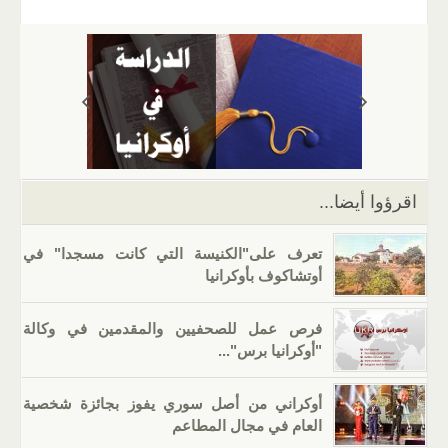
ail
er
at
e
g
k
tt
c
s
gr
g
e
er
e
A
a
er
dI
b
p
m
n
o
p
o
k
اقرؤوا أيضا...
تعرف على"الكنيسة التي كانت مسجدا" في
أوتشاكوف بأوكرانيا
فرص عمل للصحفيين والمقدمين في وكالة
"أوكرانيا برس"...
أوكراني من أصل سوري يفوز بجائزة شخصية
العام في مجال المطاعم