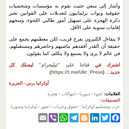
وأشار إلى سعي حثيث تقوم به مؤسسات وشخصيات
حقوقية ونواب برلمانيون لتعديلات على القوانين تجبر
دائرة الهجرة على تسهيل أمور طالبي اللجوء، ومنحهم
إقامات سنوية على الأقل.
لا يتفاءل الكثيرون بفرج قريب، لكن معظمهم يجمع على
حقيقة أن القدر أفقدهم ماضيهم وحاضرهم ومستقبلهم،
في عالم لا يرى ولا يسمع ولا يتكلم، كما يقولون.
اشترك في
قناتنا على "تيليجرام"
ليصلك كل
جديد...
(
https://t.me/Ukr_Press
)
أوكرانيا برس -
الجزيرة
العلامات:
لجوء
-
سوريا
-
انتهاكات
-
هجرة
التصنيفات:
عرب ومسلمو أوكرانيا
-
حقوق وحريات
-
صور
-
أوكرانيا وسوريا
E
Vi
W
T
Bl
Li
T
F
m
b
h
el
o
n
wi
a