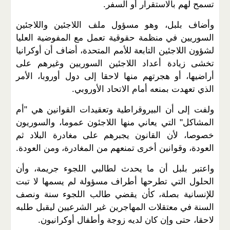
تسمح لهم بالاستقرار أو السفر.
وأضاف بلبل، وهو مسؤول ملف اللاجئين واللاجئين
السوريين في منظمة حقوقية تعمل مع المفوضية العليا
لشؤون اللاجئين التابعة للأمم المتحدة، أضاف أن أوكرانيا
تخشى زيادة أعداد اللاجئين السوريين وغيرهم على
أراضيها، أو هجرتهم منها لاحقا إلى دول أوروبا، الأمر
الذي تعهدت بمنعه أمام الاتحاد الأوروبي.
ولفت إلى أن البيروقراطية وتعقيدات القوانين هي "أم
المشاكل" التي يعاني منها اللاجئون عموما، والسوريون
خصوصا، لأن القانون يجبرهم على مغادرة البلاد ثم
العودة، وقوانين أخرى تمنعهم من المغادرة، ومن العودة.
واعتبر بلبل أن ما يحدث لطالبي اللجوء جريمة، وأن
الحلول التي تطرحها أطراف مسؤولة لم يسمها لا تبت
للإنسانية بصلة، كأن يقضي طالب اللجوء سنة ونصف
السنة في معتقلات المهاجرين غير الشرعيين ليقبل طلبه
لاحقا، حتى وإن كان لديه زوجة وأطفال أوكرانيون.