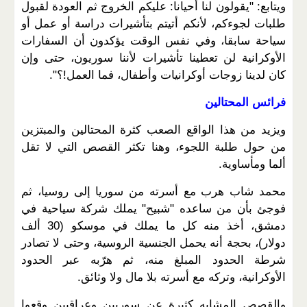
ويتابع: "يقولون لنا أحيانا: عليكم الخروج ثم العودة لقبول
طلبات لجوءكم، لأنكم أتيتم بتأشيرات دراسة أو عمل أو
سياحة سابقا، وفي نفس الوقت يؤكدون أن السفارات
الأوكرانية لن تعطينا تأشيرات لأننا سوريون، حتى وإن
كان لدينا زوجات أوكرانيات وأطفال، فما العمل!؟".
فرائس المحتالين
ويزيد من هذا الواقع الصعب كثرة المحتالين والمبتزين
من حول طلبة اللجوء، وهنا تكثر القصص التي لا تقل
ألما ومأساوية.
محمد شاب هرب مع أسرته من سوريا إلى روسيا، ثم
فوجئ بأن من ساعده "شبيح" يملك شركة سياحية في
دمشق، أخذ منه كل ما يملك في موسكو (30 ألف
دولار)، بحجة أنه يحمل الجنسية الروسية، وحتى لا تصادر
شرطة الحدود المبلغ منه، ثم هرّبه عبر الحدود
الأوكرانية، وتركه مع أسرته بلا مال ولا وثائق.
والقصص المشابه كثيرة عن سوريين وعراقيين وقعوا