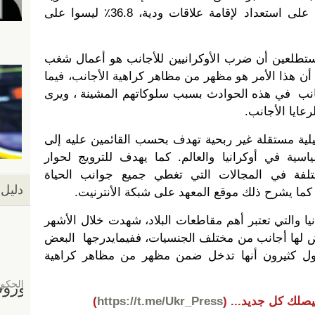
وعائلية مع الأجانب، 24.1٪ ليسوا على استعداد لإقامة علاقات ودية، 36.8٪ ليسوا على
قال 48.5٪ من المستطلعين أن ضرب الأوكرانيين للأجانب هو أعمال شغب
يما ترى نسبة 24،4٪ على أن هذا الأمر هو مظهر من مظاهر كراهية الأجانب، فيما
وم على الأجانب في هذه الحوادث بسبب سلوكاتهم المشينة ، ويرى
يلية مستقلة غير ربحية تهدف بحسب القائمين عليه إلى
ياسية في أوكرانيا والعالم. كما يهدف للترويج لحوار
تلفة في المجالات التي تغطي جميع جوانب الحياة
دليل 
، كما يشرح ذلك موقع المعهد على شبكة الأنترنيت.
ا والتي تعتبر أهم مقاطعات البلاد، شهدت خلال الأشهر
رض لها أجانب من مختلف الجنسيات، ففيمايدرجها البعض
يقول كثيرون أنها تدخل ضمن مظهر من مظاهر كراهية
يصلك كل جديد...
(
https://t.me/Ukr_Press
)