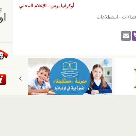
أوكرانيا برس -
الإعلام المحلي
تداءات
-
استطلاعات
E
Vi
m
b
ail
er
ئيسية
::
أخبار
::
مقالات وآراء
::
الوسائط المتعددة
::
تغطيات
إلى الأعلى