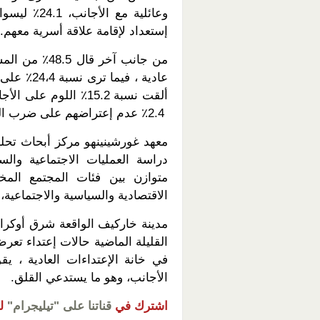
إستعداد لإقامة علاقة أسرية معهم.
من جانب آخر 
عادية ، ف
ألقت نسبة 15.2٪ الل
2.4٪ عدم إعتراضهم على ضرب الرعايا الأجانب.
معهد غورشينينهو مركز أبحاث تحل
دراسة العمليات الاجتماعية والس
متوازن بين فئات المجتمع المخ
الاقتصادية والسياسية والاجتماعية
مدينة خاركيف الواقعة شرق أوكراني
القليلة الماضية حالات إعتداء تع
في خانة الإعتداءات العادية ، 
الأجانب، وهو ما يستدعي القلق.
اشترك في
قناتنا على "تيليجرام"
ل