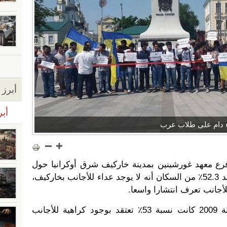
أبرز ا
أبر
ء دام على طلاب عرب
رع معهد غورشينين بمدينة خاركيف شرق أوكرانيا حول
علاقة سكان المدينة بالأجانب، يعتقد 52.3٪ من السكان أنه لا يوجد عداء للأجانب بخاركيف،
وبخلاف استطلاع مماثل جرى سنة 2009 كانت نسبة 53٪ تعتقد بوجود كراهية للأجانب