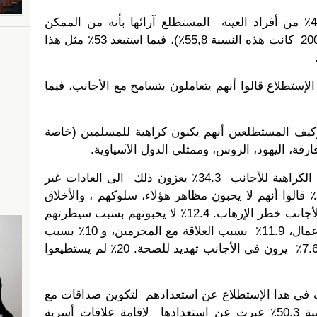
في إستطلاع هذا العام يعتقد 41.5٪ من أفراد العينة المستطلع آرائها بأنه من الممكن
ظهور صراعات عرقية (في سنة 2009 كانت هذه النسبة 55,8٪)، فيما استبعد 53٪ مثل هذا
الإستطلاع قالوا أنهم يتعاملون بتسامح مع الأجانب، فيما
يف المستطلعين أنهم يكنون كراهية للمسلمين (خاصة
أفارقة، اليهود، الروس، وممثلي الدول الآسياوية.
من بين المستطلعين الذين يكنون الكراهية للأجانب 34.3٪ يعزون ذلك الى العادات غير
المقبولة والى سلوك هؤلاء ، 32.4٪ قالوا أنهم لا يحبون مظاهر هؤلاء، سلوكهم ، والأخلاق
التي يتحلون بها. 14.3٪ يرون في الأجانب خطر الإرهاب. 12.4٪ لا يحبونهم بسبب سيطرتهم
على مناطق معينة في التجارة والأعمال، 11.9٪ بسبب العلاقة مع المجرمين، و 10٪ بسبب
نقص الوظائف التي إحتلها هؤلاء، 7.6٪ يرون في الأجانب تهديد للصحة. 20٪ لم يستطيعوا
ان خاركيف في هذا الإستطلاع عن استعدادهم لتكوين صداقات مع
أشخاص من جنسيات أخرى، ونسبة 50.3٪ عبرت عن استعدادها لإقامة علاقات أسرية