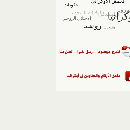
::
ملفات