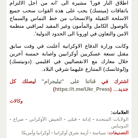
اطلاق النار فورا' مشيرة الى 'انه من اجل الالتزام
باتفاقات (مينسك) يجب على هذه القوات سحب جميع
الاسلحة الثقيلة والانسحاب من خط التماس والسماح
بالوصول الكامل والمأمون وغير المقيد لمراقبي منظمة
الامن والتعاون في اوروبا الى الحدود الدولية'.
وكانت وزارة الدفاع الاوكرانية أعلنت في وقت سابق
مقتل تسعة عسكريين أوكرانيين واصابة خمسة آخرين
خلال معارك مع الانفصاليين في اقليمي (دونيتسك)
و(لوغانسك) المتنازع عليهما شرقي البلاد.
اشترك في
قناتنا على "تيليجرام"
ليصلك كل
جديد...
(
https://t.me/Ukr_Press
)
وكالات
العلامات:
الولايات المتحدة
-
إدانة
-
قتلى
-
الجيش الأوكراني
-
صراع
-
الدونباس
التصنيفات:
سياسة
-
أزمة شرق أوكرانيا
-
أوكرانيا وأمريكا