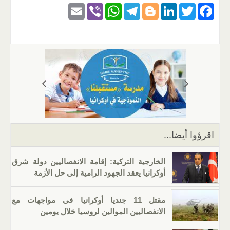
E
Vi
W
T
Bl
Li
T
F
m
b
h
el
o
n
wi
a
ail
er
at
e
g
k
tt
c
s
gr
g
e
er
e
A
a
er
dI
b
p
m
n
o
p
o
k
اقرؤوا أيضا...
الخارجية التركية: إقامة الانفصاليين دولة شرق
أوكرانيا يعقد الجهود الرامية إلى حل الأزمة
مقتل 11 جنديا أوكرانيا فى مواجهات مع
الانفصاليين الموالين لروسيا خلال يومين