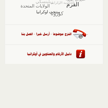
الصفحة الرئيسية
::
أخبار
::
مقالات وآراء
::
الوسائط
المتعددة
::
تغطيات
::
ملفات
إلى الأعلى
حقوق النشر محفوظة لوكالة "أوكرانيا برس" 2010-2022