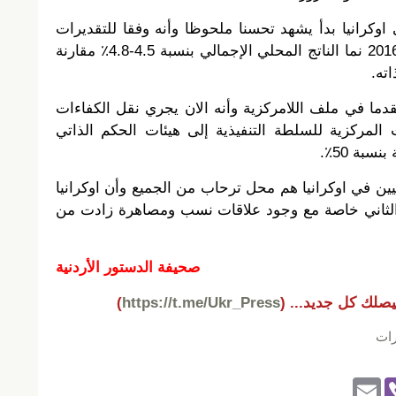
اوكرانيا بدأ يشهد تحسنا ملحوظا وأنه وفقا للتقديرات
الأولية، في الربع الاخير من عام 2016 نما الناتج المحلي الإجمالي بنسبة 4.5-4.8٪ مقارنة
قدما في ملف اللامركزية وأنه الان يجري نقل الكفاءات
ات المركزية للسلطة التنفيذية إلى هيئات الحكم الذاتي
سبة 50٪.
ين في اوكرانيا هم محل ترحاب من الجميع وأن اوكرانيا
م الثاني خاصة مع وجود علاقات نسب ومصاهرة زادت من
صحيفة الدستور الأردنية
يصلك كل جديد...
(
https://t.me/Ukr_Press
)
ات
E
Vi