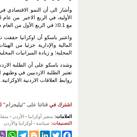
وأشار الى أن النمو الاقتصادي في 
مع 0.1٪ في الربع الأول من العام ذاته.
واعتبر باسكو أن اوكرانيا حققت ت
المالية والإدارية جزئيا من الهيئ
المحلية؛ و زيادة الميزانيات المحلية بن
وشدد باسكو على أن الطلبة الاردني
تعتبر الطلبة الاردنيين في وطنه
روابط العلاقات الاردنية الاوكرانية.
اشترك في
قناتنا على "تيليجرام"
ل
العلامات:
سفير أوكرانيا
-
الأردن
-
سفار
التصنيفات:
سياسة
-
أوكرانيا والأردن
W
T
Bl
Li
T
F