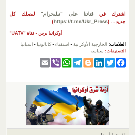
اشترك في
قناتنا على "تيليجرام"
ليصلك كل
جديد...
(
https://t.me/Ukr_Press
)
أوكرانيا برس -
قناة "UATV"
العلامات:
الخارجية الأوكرانية
-
استفتاء
-
كاتالونيا
-
اسبانيا
التصنيفات:
سياسة
E
Vi
W
T
Bl
Li
T
F
m
b
h
el
o
n
wi
a
ail
er
at
e
g
k
tt
c
s
gr
g
e
er
e
A
a
er
dI
b
p
m
n
o
p
o
k