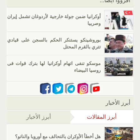
اقرؤوا أيضا...
أوكرانيا ضمن جولة خارجية لأردوغان تشمل إيران
وصربيا
بوروشينكو يستنكر الحكم بالسجن على قيادي
تتري بالقرم المحتل
موسكو تنفى اتهام أوكرانيا لها بترك قوات فى
روسيا البيضاء
أبرز الأخبار
أبرز المقالات
(علامة التبويب النشطة)
أبرز الأخبار
هل أخطأ الأوكران بالتحالف مع أوروبا والناتو؟