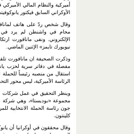
أميركية والنظام المالي الأميركي
الأوكراني السابق فيكتور يانوكوفي
وقال شخص ردّ على هاتف لمانافور
محام في واشنطن لم يرد في ش
الإلكتروني. ونفى مانافورت ارت
نيويورك تايمز» الإثنين الماضي.
مفصلة في دفاتر سرية لحزب يان
استقال من منصبه رئيساً للحملة ا
الرئاسة الأميركية، ليس محور التح
وينظر التحقيق في عمل شركات أخر
مجموعة «بوديستا»، وهي شركة عل
جون رئاسة الحملة الانتخابية للمر
كلينتون.
وقال محققون في أوكرانيا أن يانو