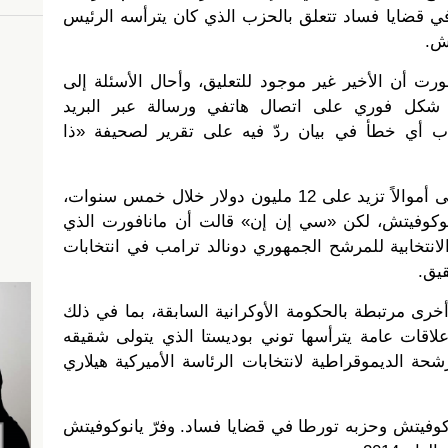
 في قضايا فساد تتعلق بالحزب الذي كان يترأسه الرئيس
تش.
ت أن الأخير غير موجود للتعليق، وأحال الأسئلة إلى
كل فوري على اتصال هاتفي ورسالة عبر البريد
كاب أي خطأ في بيان ردّ فيه على تقرير لصحيفة «ذا
وذكرت الصحيفة ان مانافورت تلقى أموالاً تزيد على 12 مليون دولار خلال خمس سنوات،
وكوفيتش، لكن «سي إن إن» قالت أن مانافورت الذي
لانتخابية للمرشح الجمهوري دونالد ترامب في انتخابات
قيق.
ى مرتبطة بالحكومة الأوكرانية السابقة، بما في ذلك
اقات عامة يترأسها توني بوديستا الذي يتولى شقيقه
شحة الديموقراطية لانتخابات الرئاسة الأميركية هيلاري
كوفيتش وحزبه تورطا في قضايا فساد. وفرّ يانوكوفيتش