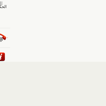
ئيسية
::
أخبار
::
مقالات وآراء
::
الوسائط المتعددة
::
تغطيات
إلى الأعلى
حقوق النشر محفوظة لوكالة "أوكرانيا برس" 2010-2022