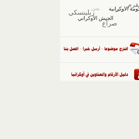
::
ملفات