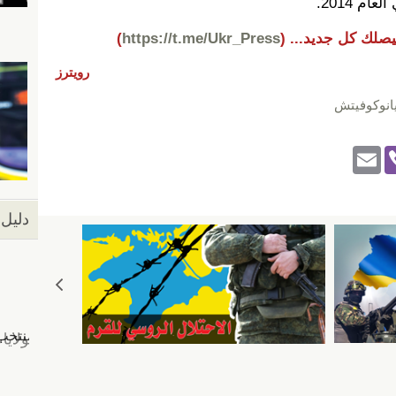
م 2014.
يصلك كل جديد...
(
https://t.me/Ukr_Press
)
رويترز
انوكوفيتش
E
Vi
m
b
ail
er
دليل 