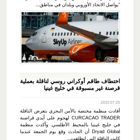
"يواصل الاتحاد الأوروبي وبلدان في مناطق...
اختطاف طاقم أوكراني روسي لناقلة بعملية
قرصنة غير مسبوقة في خليج غينيا
2020.07.20
أفادت منظمة مختصة بالأمن البحري بتعرض الناقلة
CURCACAO TRADER لهجوم على أيدي قراصنة
في خليج غينيا بالمحيط الأطلسي. وأكدت منظمة
Dryad Global أن الحادث وقع يوم الجمعة عندما
كانت الناقلة التي انطلقت...