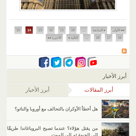
الصفحات
▸▸ الأولى
▸ السابقة
…
10
11
12
13
14
15
16
17
18
…
التالية ◂
الأخيرة ◂◂
أبرز الأخبار
أبرز المقالات
(علامة التبويب النشطة)
أبرز الأخبار
هل أخطأ الأوكران بالتحالف مع أوروبا والناتو؟
من يقتل هؤلاء؟ عندما تصبح البروباغاندا طريقًا
إلى الجبهة ثم إلى الموت