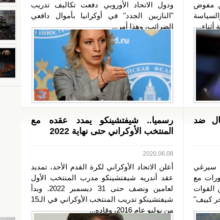
ن مفوض
ودول الاتحاد الأوروبي دفعت تكاليف تدريب
لسياسة
"النازيين الجدد" في أوكرانيا بأموال دافعي
ثناء...
الضرائب، وهذا أمر...
تال ضد
رسميا.. شيفتشينكو يمدد عقده مع
المنتخب الأوكراني حتى نهاية 2022
2020.06.08
ي سيرغي
أعلن الاتحاد الأوكراني لكرة القدم الأحد، تمديد
ورات مع
عقد أندريه شيفتشينكو مدرب المنتخب الأول
ن القوات
لعامين ونصف حتى 31 ديسمبر 2022. وبدأ
جر كييف"
شيفتشينكو تدريب المنتخب الأوكراني في الـ15
من يوليو عام 2016، وقاده...