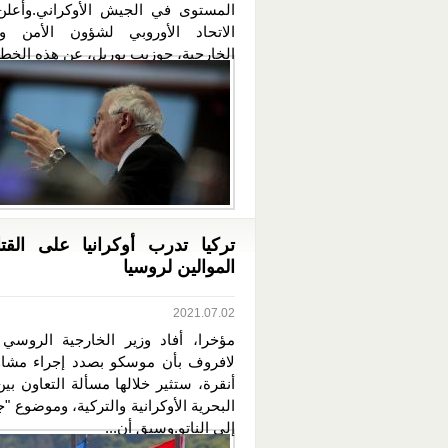
المستوى في الجيش الأوكراني.وأعل
الاتحاد الأوروبي لشؤون الأمن وا
الخارجية، جوزيب بوريل، عن هذه الخطة أ
تركيا تدرب أوكرانيا على الق
الموالين لروسيا
2021.07.02
مؤخرا، أفاد وزير الخارجية الروس
لافروف بأن موسكو بصدد إجراء مشا
أنقرة، ستثير خلالها مسألة التعاون بي
البحرية الأوكرانية والتركية، وموضوع "
إلى الناتو.وسبق أن...