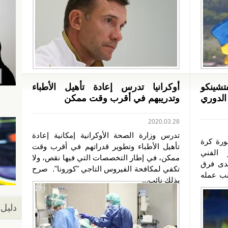
تشينكو
أوكرانيا تدرس إعادة تأهيل الأطباء
دوري
وتدريبهم في أقرب وقت ممكن
2020.03.28
تدرس وزارة الصحة الأوكرانية إمكانية إعادة
ورة كرة
تأهيل الأطباء وتطوير قدراتهم في أقرب وقت
 الفني
ممكن، في إطار التخصصات التي فيها نقص، ولا
حدى فرق
تكفي لمكافحة الفيروس التاجي "كورونا". صرح
انب عمله
بذلك نائب...
دليل 