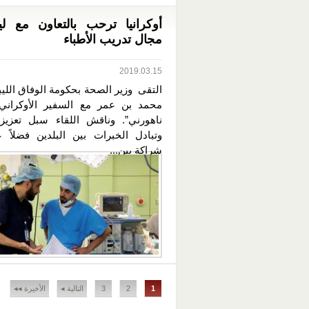
أوكرانيا ترحب بالتعاون مع لي
مجال تدريب الأطباء
2019.03.15
التقى وزير الصحة بحكومة الوفاق الليب
محمد بن عمر مع السفير الأوكراني 
ناهورني”. وناقش اللقاء سبل تعزيز 
وتبادل الخبرات بين البلدين فضلاً 
شراكةٍ بين...
الصفحات
1
2
3
التالية ◂
الأخيرة ◂◂