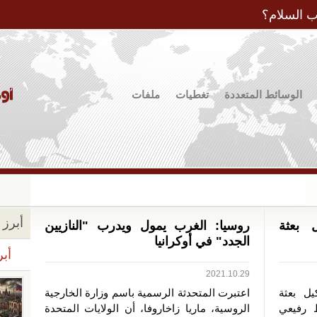
Jump to Navigation
ب السلام؟
الوسائط المتعددة
تغطيات
ملفات
أبرز ا
ل بعثة
روسيا: الغرب يمول ويدرب "النازيين
الجدد" في أوكرانيا
أبر
2021.10.29
يل بعثة
اعتبرت المتحدثة الرسمية باسم وزارة الخارجية
 رفيعي
الروسية، ماريا زاخاروفا، أن الولايات المتحدة