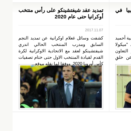
بيا في
تمديد عقد شيفتشينكو على رأس منتخب
أوكرانيا حتى عام 2020
2017.11.07
ية أحميد
كشفت وسائل غعلام اوكرانية عن تمديد النجم
“ميكولا
السابق ومدرب المنتخب الحالي اندري
التعاون
شيفتشينكو لعقد مع الاتحادية الاوكرانية لكرة
عن خلقِ
القدم لقيادة المنتخب الاول حتى ختام تصفيات
كأس أوروبا 2020. ووفقا لما نقله موقع...