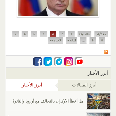
الصفحات
▸▸ الأولى
▸ السابقة
1
2
3
4
5
6
7
8
9
…
التالية ◂
الأخيرة ◂◂
أبرز الأخبار
أبرز المقالات
أبرز الأخبار
(علامة التب
هل أخطأ الأوكران بالتحالف مع أوروبا والناتو؟