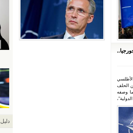
رجيا..
لأطلسي
ين الحلف
ا وصفه
دولية"،
دليل 