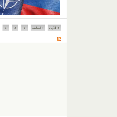
الصفحات
▸▸ الأولى
▸ السابقة
1
2
3