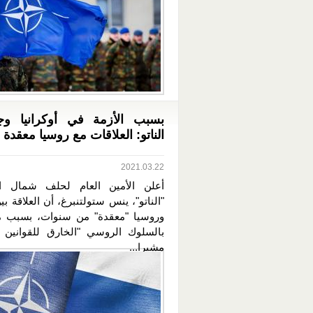
بسبب الأزمة في أوكرانيا وجو
الناتو: العلاقات مع روسيا معقدة
2021.03.22
أعلن الأمين العام لحلف شمال ا
"الناتو"، ينس ستولتنبرغ، أن العلاقة ب
وروسيا "معقدة" من سنوات، بسبب م
بالسلوك الروسي "الخارق للقوانين ال
مشيرا...