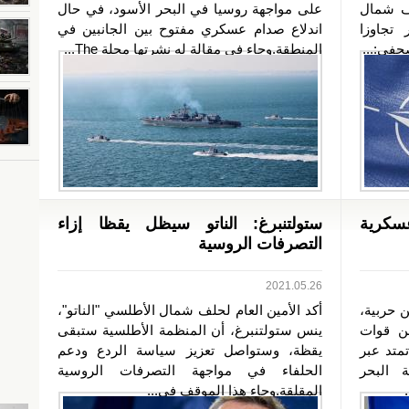
ف شمال
على مواجهة روسيا في البحر الأسود، في حال
 تجاوزا
اندلاع صدام عسكري مفتوح بين الجانبين في
في:...
المنطقة.وجاء في مقالة له نشرتها مجلة The...
سكرية
ستولتنبرغ: الناتو سيظل يقظا إزاء
التصرفات الروسية
2021.05.26
 حربية،
أكد الأمين العام لحلف شمال الأطلسي "الناتو"،
ن قوات
ينس ستولتنبرغ، أن المنظمة الأطلسية ستبقى
متد عبر
يقظة، وستواصل تعزيز سياسة الردع ودعم
 البحر
الحلفاء في مواجهة التصرفات الروسية
المقلقة.وجاء هذا الموقف في...