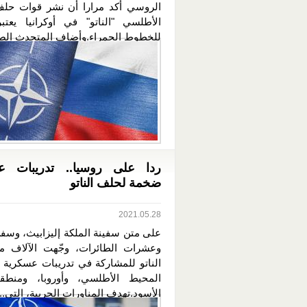
الروسي أكد مرارا أن نشر قوات حل
الأطلسي "الناتو" في أوكرانيا يعتبر
للخطوط الحمراء.وأضاف المتحدث الصح
ردا على روسيا.. تدريبات ع
ضخمة لحلف الناتو
2021.05.28
على متن سفينة الملكة إليزابيث، وسفن
وعشرات الطائرات، وجّهت الآلاف م
الناتو للمشاركة في تدريبات عسكرية ت
المحيط الأطلسي، وأوروبا، ومنطقة
الأسود.تهدف المناورات الحربية، التي...