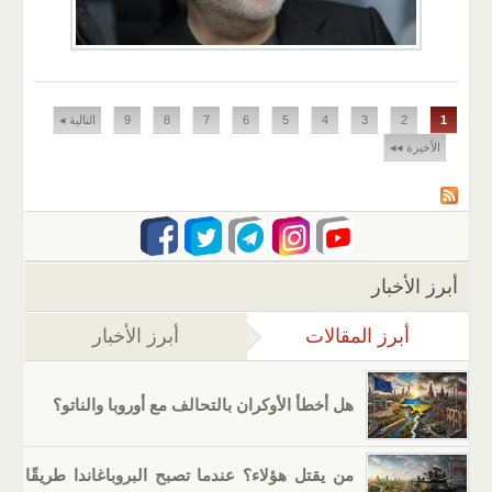
الصفحات
1
2
3
4
5
6
7
8
9
التالية ◂
الأخيرة ◂◂
أبرز الأخبار
أبرز المقالات
(علامة التبويب النشطة)
أبرز الأخبار
هل أخطأ الأوكران بالتحالف مع أوروبا والناتو؟
من يقتل هؤلاء؟ عندما تصبح البروباغاندا طريقًا