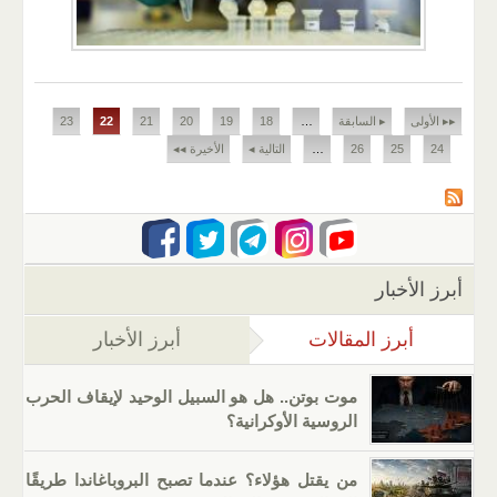
الصفحات
▸▸ الأولى
▸ السابقة
…
18
19
20
21
22
23
24
25
26
…
التالية ◂
الأخيرة ◂◂
أبرز الأخبار
أبرز المقالات
(علامة التبويب النشطة)
أبرز الأخبار
موت بوتن.. هل هو السبيل الوحيد لإيقاف الحرب
الروسية الأوكرانية؟
من يقتل هؤلاء؟ عندما تصبح البروباغاندا طريقًا