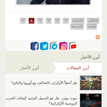
الصفحات
▸▸ الأولى
▸ السابقة
1
2
3
4
5
6
التالية ◂
الأخيرة ◂◂
أبرز الأخبار
أبرز المقالات
(علامة التبويب النشطة)
أبرز الأخبار
هل أخطأ الأوكران بالتحالف مع أوروبا والناتو؟
موت بوتن.. هل هو السبيل الوحيد لإيقاف الحرب
الروسية الأوكرانية؟