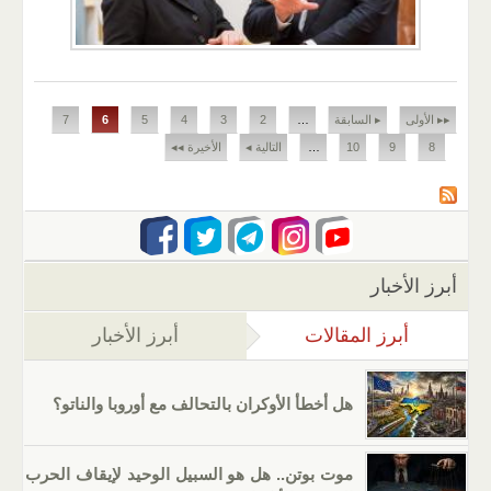
الصفحات
▸▸ الأولى
▸ السابقة
…
2
3
4
5
6
7
8
9
10
…
التالية ◂
الأخيرة ◂◂
أبرز الأخبار
أبرز المقالات
(علامة التبويب النشطة)
أبرز الأخبار
هل أخطأ الأوكران بالتحالف مع أوروبا والناتو؟
موت بوتن.. هل هو السبيل الوحيد لإيقاف الحرب