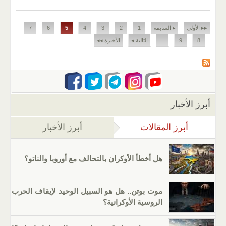
الصفحات
▸▸ الأولى
▸ السابقة
1
2
3
4
5
6
7
8
9
…
التالية ◂
الأخيرة ◂◂
أبرز الأخبار
أبرز المقالات
(علامة التبويب النشطة)
أبرز الأخبار
هل أخطأ الأوكران بالتحالف مع أوروبا والناتو؟
موت بوتن.. هل هو السبيل الوحيد لإيقاف الحرب
الروسية الأوكرانية؟