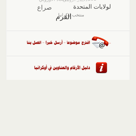
الصفحة الرئيسية
::
أخبار
::
مقالات وآراء
::
الوسائط
المتعددة
::
تغطيات
::
ملفات
إلى الأعلى
حقوق النشر محفوظة لوكالة "أوكرانيا برس" 2010-2022