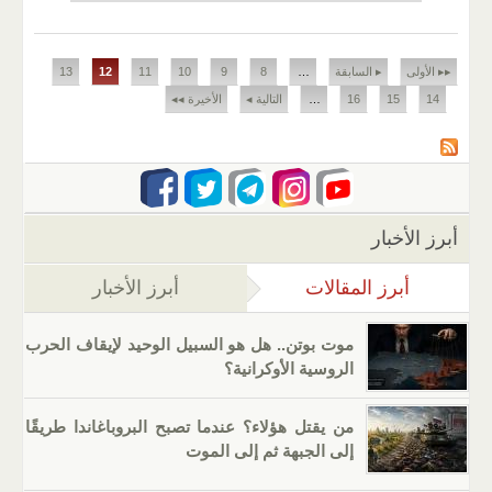
الصفحات
▸▸ الأولى
▸ السابقة
…
8
9
10
11
12
13
14
15
16
…
التالية ◂
الأخيرة ◂◂
أبرز الأخبار
أبرز المقالات
(علامة التبويب النشطة)
أبرز الأخبار
موت بوتن.. هل هو السبيل الوحيد لإيقاف الحرب
الروسية الأوكرانية؟
من يقتل هؤلاء؟ عندما تصبح البروباغاندا طريقًا
إلى الجبهة ثم إلى الموت