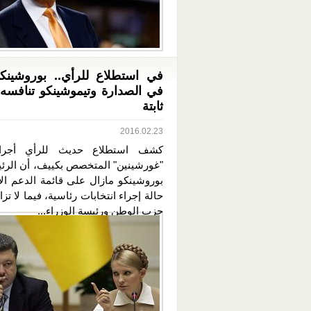
في استطلاع للرأي.. بوروشينك
في الصدارة وتيموشينكو تنافس
ثابتة
2016.02.23
كشف استطلاع حديث للرأي أجرا
"غورشينين" المتخصص بكييف، أن الرئي
بوروشينكو مازال على قائمة الدعم ال
حالة إجراء انتخابات رئاسية، فيما لا تز
حزب الوطن ورئيسة الوزراء...