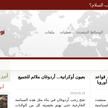
Jump to Navigation
ب السلام؟
الوسائط المتعددة
تغطيات
ملفات
أبرز ا
 قواعد
بعيون أوكرانية... أردوغان ملائم للجميع
أوروبا
أبر
2018.06.29
ا ستشدد
نجح رجب أردوغان في بناء مثل هذه السياسة
لسياسية
الخارجية حتى تهتم بخصيته كل من الولايات