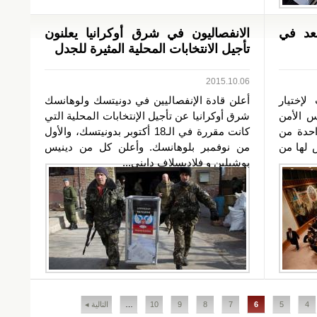
قعد في
الانفصاليون في شرق أوكرانيا يعلنون
تأجيل الانتخابات المحلية المثيرة للجدل
2015.10.06
لإختيار
أعلن قادة الإنفصاليين في دونيتسك ولوهانسك
س الأمن
شرق أوكرانيا عن تأجيل الإنتخابات المحلية التي
واحدة من
كانت مقررة في الـ18 أكتوبر بدونيتسك، والأول
 لها من
من نوفمبر بلوهانسك. وأعلن كل من دينيس
بوشيلين و فلاديسلاف دايني...
4
5
6
7
8
9
10
…
التالية ◂