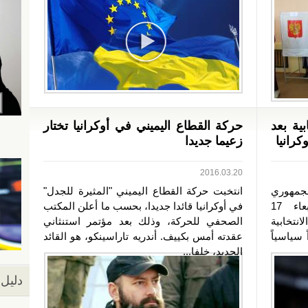
ية بعد
حركة القطاع اليميني في أوكرانيا تختار
رانيا
زعيما جديدا
2016.03.20
جمهوري
انتخبت حركة القطاع اليميني "المثيرة للجدل"
لانتخابات الرئاسة الأميركية، الأربعاء 17
في أوكرانيا قائدا جديدا، بحسب ما أعلن المكتب
ه الانتخابية
الصحفي للحركة، وذلك بعد مؤتمر استنثاني
 سياسياً
عقدته أمس بكييف. أندريه تاراسينكو، هو القائد
الجديد، خلفا...
دليل 