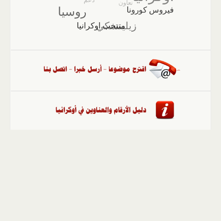
الصفحة الرئيسية
::
أخبار
::
مقالات وآراء
::
الوسائط
المتعددة
::
تغطيات
::
ملفات
إلى الأعلى
حقوق النشر محفوظة لوكالة "أوكرانيا برس" 2010-2022