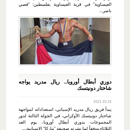
العيساوية" في قرية العيساوية بفلسطين: "قصي
ناصر...
دوري أبطال أوروبا.. ريال مدريد يواجه
شاختار دونيتسك
2021.10.18
يبدأ فريق ريال مدريد الإسباني، استعداداته لمواجهة
شاختار دونيتسك الأوكراني، في الجولة الثالثة لدور
المجموعات بدوري أبطال أوروبا، يوم الغد
الثلاثاء.ووفقاً لما نشرته صحيفة "ماركا" الإسبانية،...