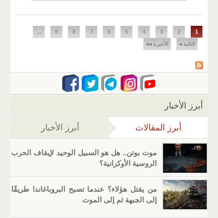
الصفحات
…
9
8
7
6
5
4
3
2
1
التالية ◂
الأخيرة ◂◂
أبرز الأخبار
أبرز المقالات
(علامة التبويب النشطة)
أبرز الأخبار
موت بوتن.. هل هو السبيل الوحيد لإيقاف الحرب
الروسية الأوكرانية؟
من يقتل هؤلاء؟ عندما تصبح البروباغاندا طريقًا
إلى الجبهة ثم إلى الموت