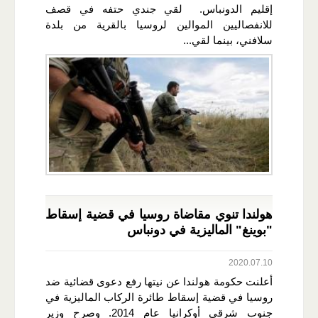
إقليم الدونباس. لقي جندي حتفه في قصف
للانفصاليين الموالين لروسيا بالقرية من بلدة
سلافني، بينما لقي...
هولندا تنوي مقاضاة روسيا في قضية إسقاط
"بوينغ" الماليزية في دونباس
2020.07.10
أعلنت حكومة هولندا عن نيتها رفع دعوى قضائية ضد
روسيا في قضية إسقاط طائرة الركاب الماليزية في
جنوب شرقي أوكرانيا عام 2014. وصرح وزير