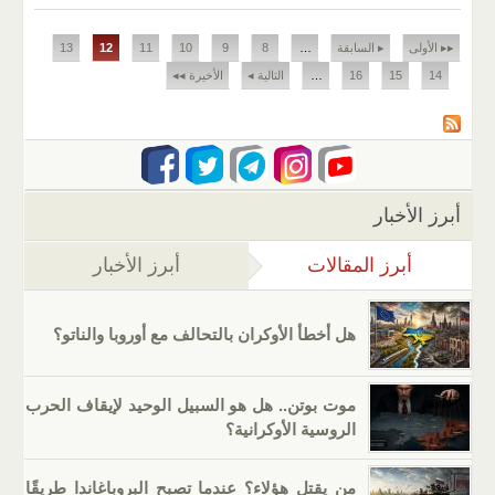
الصفحات
▸▸ الأولى
▸ السابقة
…
8
9
10
11
12
13
14
15
16
…
التالية ◂
الأخيرة ◂◂
أبرز الأخبار
أبرز المقالات
(علامة التبويب النشطة)
أبرز الأخبار
هل أخطأ الأوكران بالتحالف مع أوروبا والناتو؟
موت بوتن.. هل هو السبيل الوحيد لإيقاف الحرب
الروسية الأوكرانية؟
من يقتل هؤلاء؟ عندما تصبح البروباغاندا طريقًا