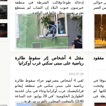
في حوالي
إدخاله طوعا.وقالت الشرطة في منطقة
من العمر
خيرسون جنوب البلاد إن الشاب لم يستطع
تحرير نفسه، وظل عالقا في النافذة...
مفقود
مقتل 4 أشخاص إثر سقوط طائرة
رياضية على مبنى سكني غرب أوكرانيا
2021.07.28
نوقا في
لقي 4 أشخاص مصرعهم جراء سقوط طائرة
 وفتحت
رياضية على مبنى سكني في منطقة إيفانو
كنها لم
فرانكيفسك غرب أوكرانيا.وجاء في بيان لخدمة
شرطة في
الطوارئ الحكومية: "في 28 يوليو، عند الساعة
13:40 بالتوقيت المحلي، بالقرب من قرية...