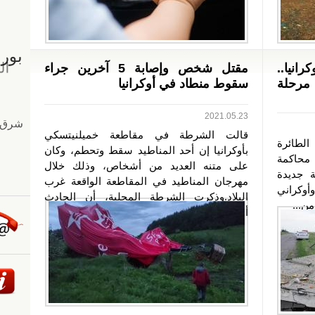
انيا..
مقتل شخص وإصابة 5 آخرين جراء
 مرحلة
سقوط منطاد في أوكرانيا
2021.05.23
قالت الشرطة في مقاطعة خميلنيتسكي
لطائرة
بأوكرانيا إن أحد المناطيد سقط وتحطم، وكان
 محاكمة
على متنه العديد من أشخاص، وذلك خلال
 جديدة
مهرجان المناطيد في المقاطعة الواقعة غرب
وأوكراني
البلاد.وذكرت الشرطة المحلية، أن الحادث
ن...
أسفر عن...