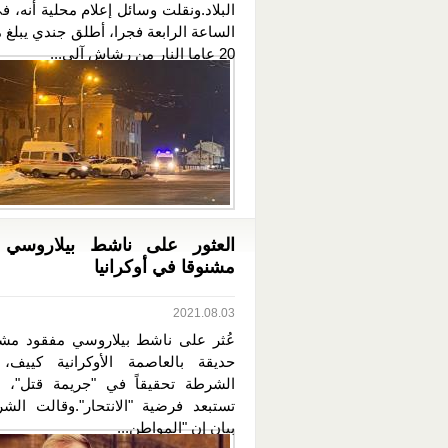
البلاد.ونقلت وسائل إعلام محلية أنه، 
الساعة الرابعة فجرا، أطلق جندي يبلغ 
20 عاما النار من رشاش آلي...
العثور على ناشط بيلاروسي 
مشنوقا في أوكرانيا
2021.08.03
عُثر على ناشط بيلاروسي مفقود مش
حديقة بالعاصمة الأوكرانية كييف،
الشرطة تحقيقاً في "جريمة قتل"، ل
تستبعد فرضية "الانتحار".وقالت ال
بيان إن "المواطن...