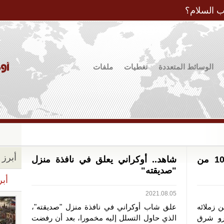
Jump to Navigation
ب السلام؟
الوسائط المتعددة
تغطيات
ملفات
أبرز ا
أوكرانيا.. جندي يقتل ويصيب 10 من
شاهد.. أوكراني يعلق في نافذة منزل
"صديقته"
أبر
2021.08.05
 زملائه
علق شاب أوكراني في نافذة منزل "صديقته"،
رو شرق
الذي حاول التسلل إليه مخمورا، بعد أن رفضت