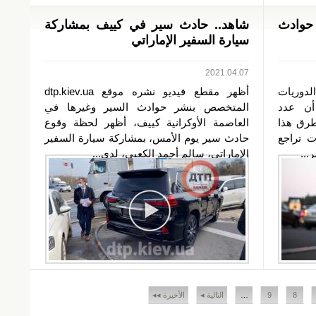
 حوادث
شاهد.. حادث سير في كييف بمشاركة
سيارة السفير الإماراتي
2021.04.07
لدوريات
أظهر مقطع فيديو نشره موقع dtp.kiev.ua
 أن عدد
المتخصص بنشر حوادث السير وغيرها في
طرق هذا
العاصمة الأوكرانية كييف، أظهر لحظة وقوع
 الوفيات تراجع
حادث سير يوم الأمس، بمشاركة سيارة السفير
الإماراتي، سالم أحمد الكعبي، لدى...
8
9
…
التالية ◂
الأخيرة ◂◂