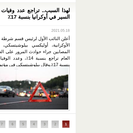
لهذا السبب.. تراجع عدد وفيات
السير في أوكرانيا بنسبة 17٪
2021.05.18
أعلن النائب الأول لرئيس قسم شرطة ا
الأوكرانية، أوليكسي بيلوشيتسكي،
المصابين جراء حوادث المرور على ال
العام تراجع بنسبة 14٪، وعدد
بنسبة 17٪.وقال بيلوشيتسكي في مؤتمر...
الصفحات
7
6
5
4
3
2
1