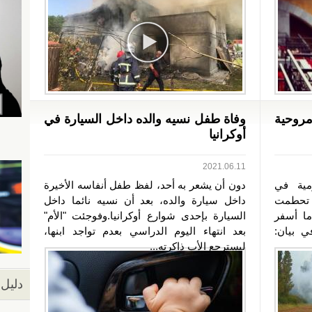
روحية
وفاة طفل نسيه والده داخل السيارة في
أوكرانيا
2021.06.11
مية في
دون أن يشعر به أحد، لفظ طفل أنفاسه الأخيرة
نيا، إن مروحية من طراز "مي 2" تحطمت
داخل سيارة والده، بعد أن نسيه نائما داخل
ما أسفر
السيارة بإحدى شوارع أوكرانيا.وفوجئت "الأم"
 بيان:
بعد انتهاء اليوم الدراسي بعدم تواجد ابنها،
ليسترجع الأب ذاكرته...
دليل 