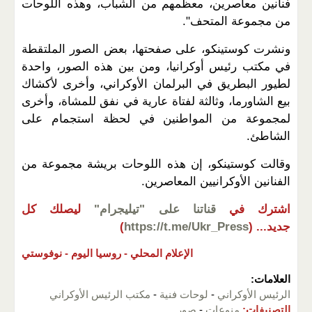
فنانين معاصرين، معظمهم من الشباب، وهذه اللوحات
من مجموعة المتحف".
ونشرت كوستينكو، على صفحتها، بعض الصور الملتقطة
في مكتب رئيس أوكرانيا، ومن بين هذه الصور، واحدة
لطيور البطريق في البرلمان الأوكراني، وأخرى لأكشاك
بيع الشاورما، وثالثة لفتاة عارية في نفق للمشاة، وأخرى
لمجموعة من المواطنين في لحظة استجمام على
الشاطئ.
وقالت كوستينكو، إن هذه اللوحات بريشة مجموعة من
الفنانين الأوكرانيين المعاصرين.
اشترك في
قناتنا على "تيليجرام"
ليصلك كل
جديد...
(
https://t.me/Ukr_Press
)
الإعلام المحلي -
روسيا اليوم -
نوفوستي
العلامات:
الرئيس الأوكراني
-
لوحات فنية
-
مكتب الرئيس الأوكراني
التصنيفات:
منوعات
-
صور