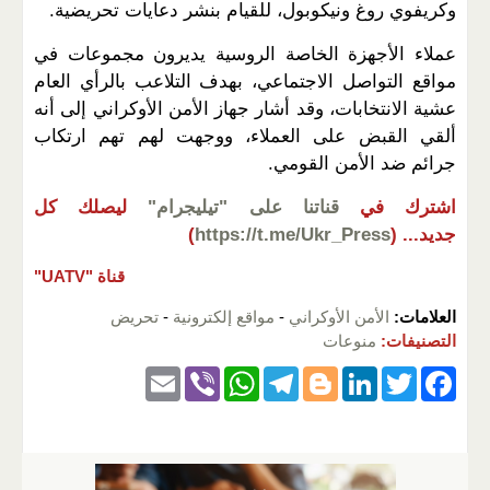
وكريفوي روغ ونيكوبول، للقيام بنشر دعايات تحريضية.
عملاء الأجهزة الخاصة الروسية يديرون مجموعات في
مواقع التواصل الاجتماعي، بهدف التلاعب بالرأي العام
عشية الانتخابات، وقد أشار جهاز الأمن الأوكراني إلى أنه
ألقي القبض على العملاء، ووجهت لهم تهم ارتكاب
جرائم ضد الأمن القومي.
اشترك في
قناتنا على "تيليجرام"
ليصلك كل
جديد...
(
https://t.me/Ukr_Press
)
قناة "UATV"
العلامات:
الأمن الأوكراني
-
مواقع إلكترونية
-
تحريض
التصنيفات:
منوعات
E
Vi
W
T
Bl
Li
T
F
m
b
h
el
o
n
wi
a
ail
er
at
e
g
k
tt
c
s
gr
g
e
er
e