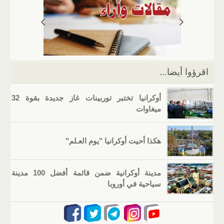
A
a
er
dI
b
p
m
n
o
p
o
k
اقرؤوا أيضا...
أوكرانيا تختبر توربينات غاز جديدة بقوة 32
ميغاوات
هكذا أحيت أوكرانيا "يوم العـلم"
مدينة أوكرانية ضمن قائمة أفضل 100 مدينة
سياحية في أوروبا