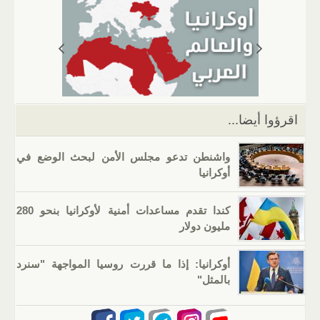
s
gr
g
e
er
e
A
a
er
dI
b
p
m
n
o
p
o
k
اقرؤوا أيضا...
واشنطن تدعو مجلس الأمن لبحث الوضع في
أوكرانيا
كندا تقدم مساعدات أمنية لأوكرانيا بنحو 280
مليون دولار
أوكرانيا: إذا ما قررت روسيا المواجهة "سنرد
بالمثل"