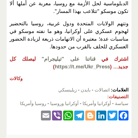
الدبلوماسية لحل الأزمة مع روسيا، معربة عن أملها ألا
تكون موسكو "تتلاعب بهذا المسار".
وتتهم الولايات المتحدة ودول غربية، روسيا بالتحضير
لهجوم عسكري على أوكرانيا، وهو ما نفته موسكو في
مناسبات عدة؛ معتبرة أن الاتهامات ذريعة لزيادة الحضور
العسكري للحلف بالقرب من حدودها.
اشترك في
قناتنا على "تيليجرام"
ليصلك كل
جديد...
(
https://t.me/Ukr_Press
)
وكالات
العلامات:
اتصالات
-
بايدن
-
زيلينسكي
التصنيفات:
سياسة
-
أوكرانيا وأمريكا
-
أوكرانيا وروسيا
-
روسيا وأمريكا
E
Vi
W
T
Bl
Li
T
F
m
b
h
el
o
n
wi
a
ail
er
at
e
g
k
tt
c