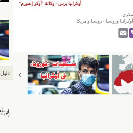
أوكرانيا برس -
وكالة "أوكر إنفورم"
كري
أوكرانيا وروسيا
-
روسيا وأمريكا
E
Vi
m
b
ail
er
دليل 