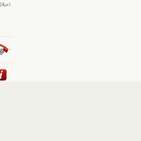
ئيسية
::
أخبار
::
مقالات وآراء
::
الوسائط المتعددة
::
تغطيات
إلى الأعلى
حقوق النشر محفوظة لوكالة "أوكرانيا برس" 2010-2022