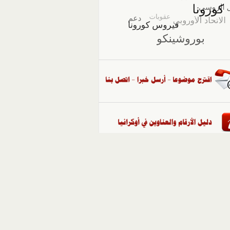
::
ملفات