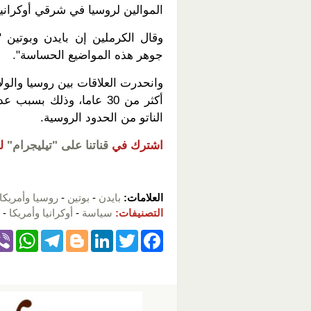
الموالين لروسيا في شرقي أوكرانيا
وقال الكرملين إن بايدن وبوتين 
جوهر هذه المواضيع الحساسة".
وانحدرت العلاقات بين روسيا والول
أكثر من 30 عاما، وذلك بس
الناتو من الحدود الروسية.
اشترك في
قناتنا على "تيليجرام"
ل
العلامات:
بايدن
-
بوتين
-
روسيا وأمريكا
التصنيفات:
سياسة
-
أوكرانيا وأمريكا
-
W
T
Bl
Li
T
F
h
el
o
n
wi
a
at
e
g
k
tt
c
s
gr
g
e
er
e