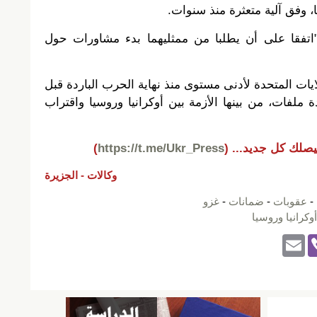
، وفق آلية متعثرة منذ سنوات.
"اتفقا على أن يطلبا من ممثليهما بدء مشاورات حول
ايات المتحدة لأدنى مستوى منذ نهاية الحرب الباردة قبل
بب عدة ملفات، من بينها الأزمة بين أوكرانيا وروسيا واقتراب
يصلك كل جديد...
(
https://t.me/Ukr_Press
)
وكالات -
الجزيرة
-
عقوبات
-
ضمانات
-
غزو
أوكرانيا وروسيا
E
Vi
m
b
ail
er