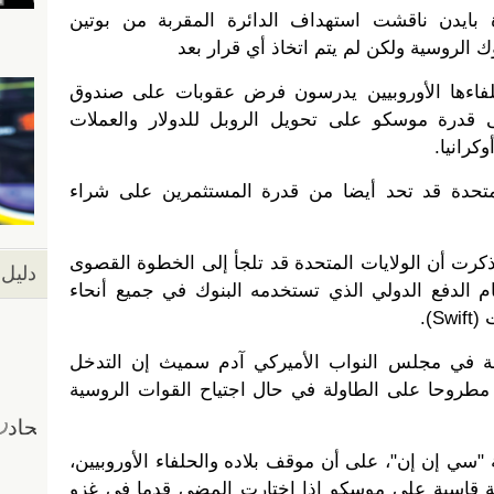
بايدن ناقشت استهداف الدائرة المقربة من بوتين
ك الروسية ولكن لم يتم اتخاذ أي قرار بعد
فاءها الأوروبيين يدرسون فرض عقوبات على صندوق
ى قدرة موسكو على تحويل الروبل للدولار والعملات
وكرانيا.
متحدة قد تحد أيضا من قدرة المستثمرين على شراء
بكة "سي إن إن" (CNN)، فذكرت أن الولايات المتحدة قد تلجأ إلى الخطوة القصوى
دليل 
 الدفع الدولي الذي تستخدمه البنوك في جميع أنحاء
).
ة في مجلس النواب الأميركي آدم سميث إن التدخل
 مطروحا على الطاولة في حال اجتياح القوات الروسية
سي إن إن"، على أن موقف بلاده والحلفاء الأوروبيين،
 قاسية على موسكو إذا اختارت المضي قدما في غزو