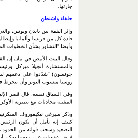
جارتها.
حلفاء واشنطن
وإثر القمة بين بايدن وبوتين، وا
قادة كل من فرنسا وألمانيا وإيطالي
وأيضا "التشاور بشأن الخطوات المق
وقال البيت الأبيض في بيان إن ال
والمستشارة أنجيلا ميركل ورئيس
جونسون) "شدّدوا على دعمهم لسي
روسيا منسوب التوتر وأن تنخرط ف
وفي السياق نفسه، قال قصر الإلي
المقبلة محادثات مع نظيريه الأوكر
وذكر سيرغي نيكيفوروف السكرتير 
كييف إنه يأمل أن يكون الرئيس 
التصعيد وسحب قواته من الحدود مع 
فرض عقوبات على روسيا يمكن أن ت