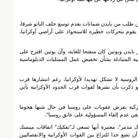
ين طلب من بايدن ضمانات بعدم توسع حلف الناتو شرقا،
 يقوم بتحركات خطيرة للاستحواذ على أراضي أوكرانيا،
ايدن وبوتين كان منفتحا للغاية، وأن بوتين اقترح على
ية المتبادلة بشأن تخفيض عمل الممثليات الدبلوماسية
روسية لا تشكل تهديدا لأوكرانيا، رغم انتشارها قرب
و ذكرت بأن نشرها لقوات قرب الحدود الأوكرانية يأتي
ميركية بفرض عقوبات على روسيا في حال شنها هجوما
نبغي عدم إلقاء المسؤولية على عاتق روسيا".
 مدمر"، معتبرة أنها تسعى لـ"تفكيك" اتفاقات مينسك
التي يفترض أن تضع حدا للنزاع بين القوات الأوكرانية والانفصاليين