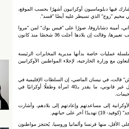
رك فيها دبلوماسيون أوكرانيون أشهرًا بحسب الموقع،
اني، أمينة دشاباروفا، صورًا على "فيس بوك" لمن "مروا
بالجحيم وعادوا إلى ديارهم"، بحسب تعبيرها، وقالت إن بلادها أجلت 36 شخصًا منذ كانون
سلة عمليات خاصة بدأتها مديرية المخابرات الرئيسة
التعاون مع وزارة الخارجية، لإجلاء المواطنين الأوكرانيين
 قالت، في نيسان الماضي، إن السلطات الإقليمية في
شمال شرقي سوريا تحتجز بشكل غير قانوني، ما يقدر بـ40 امرأة وطفلًا أوكرانيًا في
خيمات.
وكرانية إلى مساعدتهم وإعادتهم إلى بلادهم، وأشارت
ا آخر على حياتهم.
 هي واحدة من 58 دولة على الأقل، منها فرنسا وألمانيا وروسيا، يُحتجز مواطنون