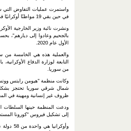
واستمرت عمليات التفاوض التي شا
في حين بقي 19 مواطنًا أوكرانيًا في مخيم "روج" الذي تسيطر عليه أيضًا "قسد".
ونشرت نائبة وزير الخارجية الأوكر
الأول عام 2020.
والعملية هذه هي الخامسة من سل
التابعة لوزارة الدفاع الأوكرانية، ب
من سوريا.
وكانت منظمة "هيومن رايتس ووتش"
ظروف غير إنسانية ومهينة في الم
ودعت المنظمة حينها السلطات الأ
إلى تشكيل فيروس "كورونا المستجد" (كوفيد- 19) تهديدً
وأوكرانيا