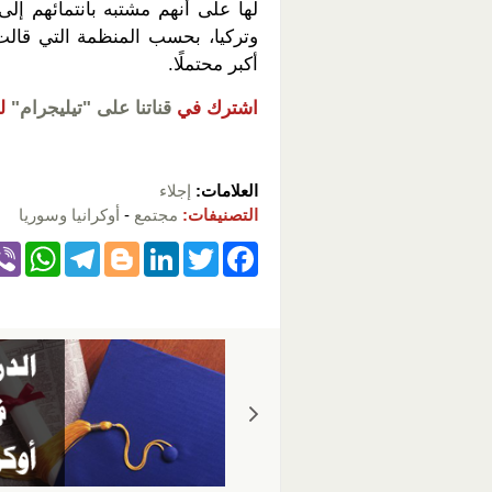
لها على أنهم مشتبه بانتمائهم إل
وتركيا، بحسب المنظمة التي قالت
أكبر محتملًا.
اشترك في
قناتنا على "تيليجرام"
ل
العلامات:
إجلاء
التصنيفات:
مجتمع
-
أوكرانيا وسوريا
W
T
Bl
Li
T
F
h
el
o
n
wi
a
at
e
g
k
tt
c
s
gr
g
e
er
e
A
a
er
dI
b
p
m
n
o
p
o