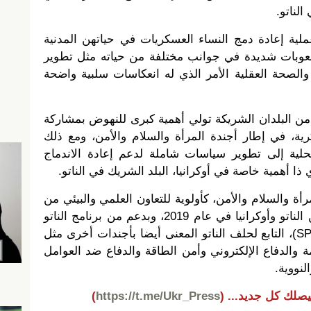
الناتو.
عملية إعادة دمج النساء العسكريات في حياتهن المدنية
وبات شديدة في جوانب مختلفة من حياته مثل تطوير
 والصحة العقلية الأمر الذي له انعكاسات سلبية واضحة
د من البلدان الشريكة تولي أهمية كبرى للنهوض بمشاركة
ية، في إطار أجندة المرأة والسلام والأمن، ومع ذلك
حلية إلى تطوير سياسات شاملة لدعم إعادة الاندماج
 ذا أهمية خاصة في أوكرانيا، البلد الشريك في الناتو.
أة والسلام والأمن، كأولوية للتعاون العلمي والبيئي من
قبل مجموعة العمل المشتركة بين الناتو وأوكرانيا في عام 2019، وبدعم من برنامج الناتو
للعلوم من أجل السلام والأمن (SPS)، التابع لحلف الناتو المعنى أيضا بأجندات أخرى مثل
ة والدفاع الإلكتروني وأمن الطاقة والدفاع ضد العوامل
لنووية.
يصلك كل جديد...
(
https://t.me/Ukr_Press
)