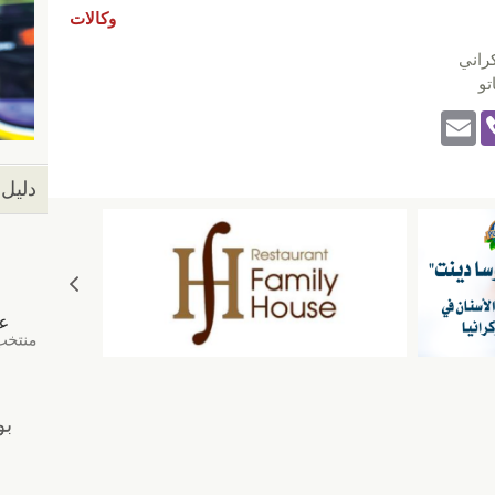
وكالات
راني
تو
E
Vi
m
b
ail
er
دليل 