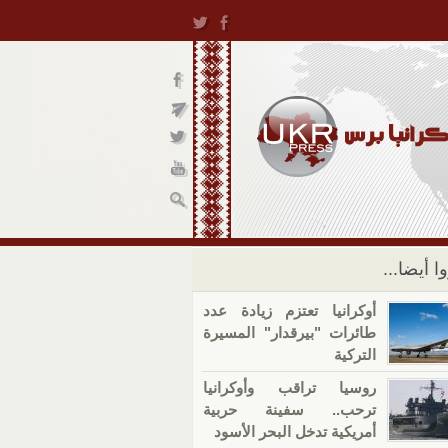
ا أيضا...
أوكرانيا تعتزم زيادة عدد
طائرات "بيرقدار" المسيرة
التركية
روسيا تراقب وأوكرانيا
ترحب.. سفينة حربية
أمريكية تدخل البحر الأسود