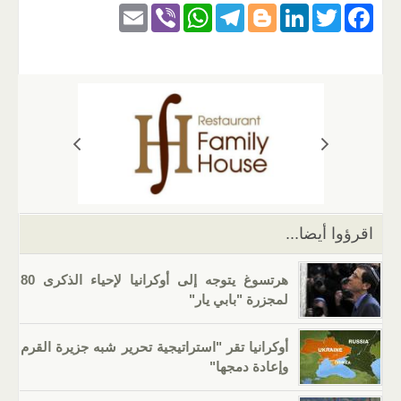
E
Vi
W
T
Bl
Li
T
F
m
b
h
el
o
n
wi
a
ail
er
at
e
g
k
tt
c
s
gr
g
e
er
e
A
a
er
dI
b
p
m
n
o
p
o
k
اقرؤوا أيضا...
هرتسوغ يتوجه إلى أوكرانيا لإحياء الذكرى 80
لمجزرة "بابي يار"
أوكرانيا تقر "استراتيجية تحرير شبه جزيرة القرم
وإعادة دمجها"