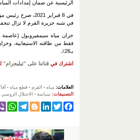
الرئيسية عن ضمان إمدادات المياه
في 8 فبراير 2021، 
في شبه جزيرة القرم لا تزال تنخ
بـ26٪.
اشترك في
قناتنا على "تيليجرام"
ل
العلامات:
مياه
-
القرم
-
قطع مياه
-
أفا
التصنيفات:
سياسة
-
الاحتلال الروسي 
W
T
Bl
Li
T
F
h
el
o
n
wi
a
at
e
g
k
tt
c
s
gr
g
e
er
e