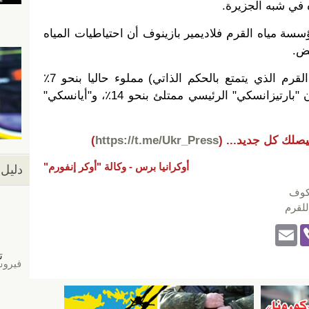
 في شبه الجزيرة.
صرح رئيس مؤسسة مياه القرم فلاديمير بازينوف أن احتياطيات المياه
فض.
خزان مياه سيمفيروبول (عاصمة القرم الذي يتمتع بالحكم الذاتي) مملوء حاليا بنحو 7٪
فقط من طاقته الاستيعابية، وخزان "بارتيزانسكي" الرئيسي ممتلئ بنحو 14٪، و"أيانسكي"
يصلك كل جديد...
(
https://t.me/Ukr_Press
)
أوكرانيا برس -
وكالة "أوكر إنفورم"
دليل 
كوف
للقرم
E
Vi
m
b
ail
er