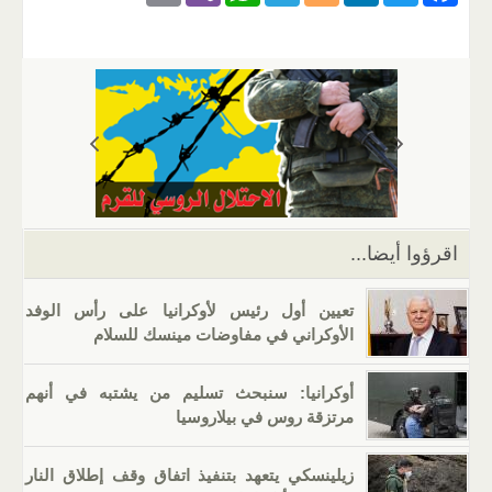
m
b
h
el
o
n
wi
a
ail
er
at
e
g
k
tt
c
s
gr
g
e
er
e
A
a
er
dI
b
p
m
n
o
p
o
k
اقرؤوا أيضا...
تعيين أول رئيس لأوكرانيا على رأس الوفد
الأوكراني في مفاوضات مينسك للسلام
أوكرانيا: سنبحث تسليم من يشتبه في أنهم
مرتزقة روس في بيلاروسيا
زيلينسكي يتعهد بتنفيذ اتفاق وقف إطلاق النار