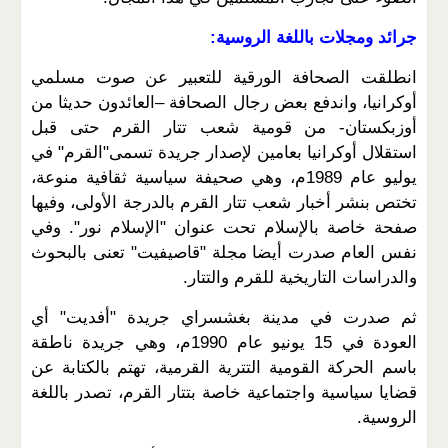
جرائد ومجلات باللغة الروسية:
انطلقت الصحافة الورقية للتعبير عن صوت مسلمي
أوكرانيا، واندفع بعض رجال الصحافة –العائدون حديثا من
أوزبكستان- من قومية شعب تتار القرم حتى قبل
استقلال أوكرانيا بعامين لإصدار جريدة تسمى"القرم" في
يوليو عام 1989م، وهي صحيفة سياسية ثقافية منوعة،
تختص بنشر أخبار شعب تتار القرم بالدرجة الأولى، وفيها
صفحة خاصة بالإسلام تحت عنوان "الإسلام نور". وفي
نفس العام صدرت أيضا مجلة "قاصيفيت" تعنى بالبحوث
والدراسات التاريخية للقرم والتتار.
ثم صدرت في مدينة بغشسراي جريدة "أفديت" أي
العودة في 15 يونيو عام 1990م، وهي جريدة ناطقة
باسم الحركة القومية التترية القرمية، تهتم بالكتابة عن
قضايا سياسية واجتماعية خاصة بتتار القرم، تصدر باللغة
الروسية.