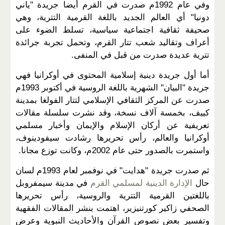
وفي عام 1992م صدرت في القرم أيضا جريدة "ياني
دونيا" أي العالم الجديد باللغة القرمية التترية، وهي
صحيفة ثقافية اجتماعية سياسية، تسلط الضوء على
أعراف وتقاليد شعب تتار القرم، وتحمل تجربة جرائدة
تترية عديدة صدرت من قبل في المنفى.
أما أول جريدة دينية إسلامية المحتوى في أوكرانيا فهي
جريدة "البيان" الشهرية باللغة الروسية في أكتوبر 1993م
صدرت عن المركز الثقافي الإسلامي لتتار الفولغا بمدينة
كييف، بخمسة آلاف نسخة، وقد نشرت سلسلة مقالات
تعريفية عن أركان الإسلام والإيمان وأخبار مسلمي
أوكرانيا والعالم، رأس تحريرها رشادت سيفودينوف،
واستمرت بالصدور حتى عام 2002م، وكانت توزع مجانا.
ثم صدرت جريدة "هدايت" في نوفمبر لعام 1993م لسان
حال
الإدارة الدينية لمسلمي القرم
في مدينة سيمفروبل
باللغتين القرمية التترية والروسية، رأس تحريرها
الصحفي زاكير كورتنيزير، اهتمت بنشر المقالات الفقهية
وتفسير بعض نصوص القرآن والأحاديث النبوية وعرض