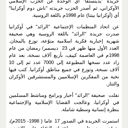
جريدة "يدينستفا" أي الوحدة عن الحزب الإسلامي
الأوكراني، ثم أصدر الحزب جريدته "ناش دوم أوكراينا"
أي (أوكرانيا بيتنا) عام 1998م باللغة الروسية.
عن اتحاد المنظمات الإجتماعية "الرائد" في أوكرانيا
صدرت جريدة "الرائد" باللغة الروسية وهي صحيفة
شهرية إخبارية فكرية اسلامية منوّعة، توزع بالمجان.
العدد الأول منها ظهر في 23 ديسمبر/ رمضان من عام
1998م في العاصمة كييف، بأربع آلاف نسخة، بعد عام
زاد عدد نسخها المطبوعة إلى 7000 عدد ثم إلى 10
آلاف نسخة، وتوزع في جميع مناطق أوكرانيا. كتب فيها
نخبة من المفكرين الإسلاميين والمستشرقين الأوكران
والتتار.
نقلت صحيفة "الرائد" أخبار وبرامج ومناشط المسلمين
في أوكرانيا، وعالجت القضايا الإسلامية والإجتماعية
بنظرة إنسانية وسطية شاملة.
استمرت الجريدة في الصدور 17 عاما ( 1998- 2015م)،