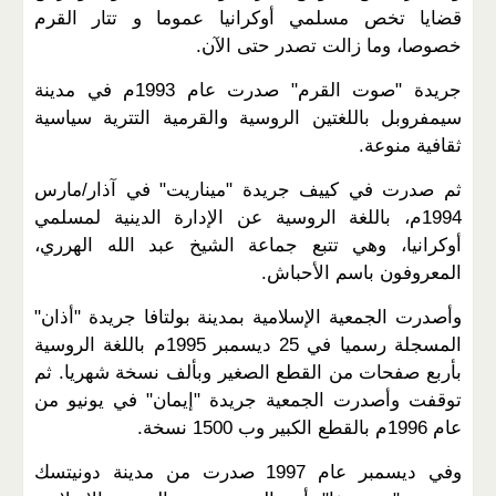
قضايا تخص مسلمي أوكرانيا عموما و تتار القرم
خصوصا، وما زالت تصدر حتى الآن.
جريدة "صوت القرم" صدرت عام 1993م في مدينة
سيمفروبل باللغتين الروسية والقرمية التترية سياسية
ثقافية منوعة.
ثم صدرت في كييف جريدة "ميناريت" في آذار/مارس
1994م، باللغة الروسية عن الإدارة الدينية لمسلمي
أوكرانيا، وهي تتبع جماعة الشيخ عبد الله الهرري،
المعروفون باسم الأحباش.
وأصدرت الجمعية الإسلامية بمدينة بولتافا جريدة "أذان"
المسجلة رسميا في 25 ديسمبر 1995م باللغة الروسية
بأربع صفحات من القطع الصغير وبألف نسخة شهريا. ثم
توقفت وأصدرت الجمعية جريدة "إيمان" في يونيو من
عام 1996م بالقطع الكبير وب 1500 نسخة.
وفي ديسمبر عام 1997 صدرت من مدينة دونيتسك