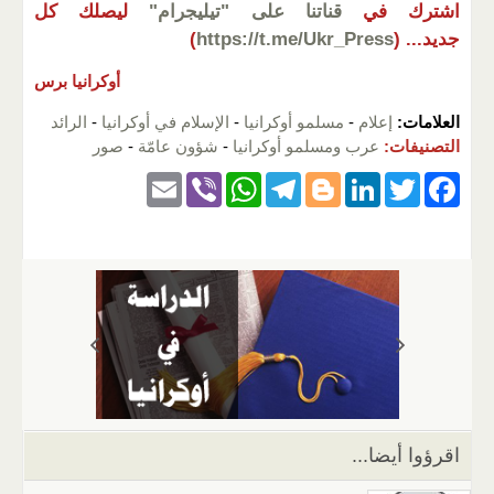
اشترك في
قناتنا على "تيليجرام"
ليصلك كل
جديد...
(
https://t.me/Ukr_Press
)
أوكرانيا برس
العلامات:
إعلام
-
مسلمو أوكرانيا
-
الإسلام في أوكرانيا
-
الرائد
التصنيفات:
عرب ومسلمو أوكرانيا
-
شؤون عامّة
-
صور
E
Vi
W
T
Bl
Li
T
F
m
b
h
el
o
n
wi
a
ail
er
at
e
g
k
tt
c
s
gr
g
e
er
e
A
a
er
dI
b
p
m
n
o
p
o
k
اقرؤوا أيضا...