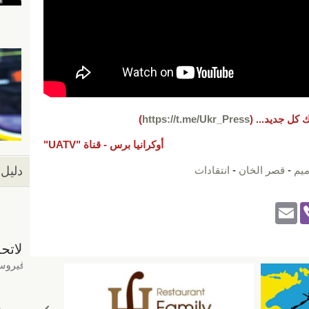
 كل جديد...
(
https://t.me/Ukr_Press
)
أوكرانيا برس -
قناة "UATV"
ميم
-
قصر الخان
-
انتقادات
دليل 
E
Vi
m
b
ail
er