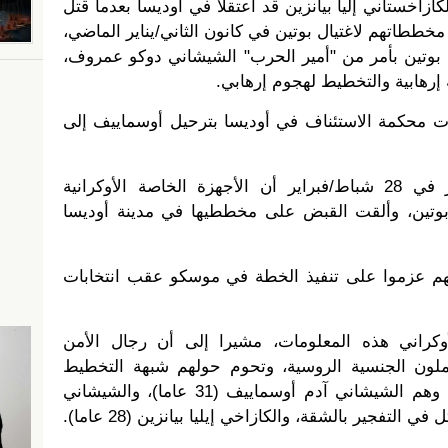
زاخستاني إليا بيانزين قد اعتقلا في أوديسا بعدما قتل
ططاتهم لاغتيال بوتين في كانون الثاني/يناير الماضي،
ل بوتين بأمر من "أمير الحرب" الشيشاني دوكو عمروف،
رهابية والتخطيط لهجوم إرهابي.
مرت محكمة الاستئناف في أوديسا بترحيل أوسماييف إلى
وكان التلفزيون الروسي قد ذكر في 28 شباط/فبراير أن الأجهزة الخاصة الأوكرانية
بوتين، وألقت القبض على مخططيها في مدينة أوديسا
هم عزموا على تنفيذ الخطة في موسكو عقب انتخابات
أوكراني هذه المعلومات، مشيرا إلى أن رجال الأمن
فوا 3 أشخاص يحملون الجنسية الروسية، وتحوم حولهم شبهة التخطيط
لاغتيال رئيس وزراء روسيا آنذاك، وهم الشيشاني آدم أوسماييف (31 عاما)، والشيشاني