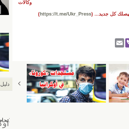
وكالات
يصلك كل جديد...
(
https://t.me/Ukr_Press
)
E
Vi
m
b
ail
er
دليل 