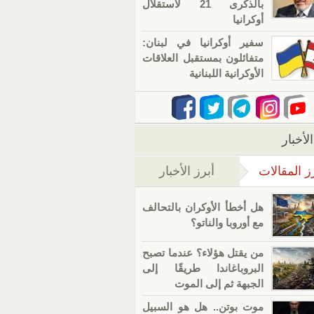
بالذكرى 21 لاستقلال
أوكرانيا
سفير أوكرانيا في لبنان:
متفائلون بمستقبل العلاقات
الأوكرانية اللبنانية
لأخبار
ز المقالات
أبرز الأخبار
(علامة التبويب النشطة)
هل أخطأ الأوكران بالتحالف
مع أوروبا والناتو؟
من يقتل هؤلاء؟ عندما تصبح
البروباغاندا طريقًا إلى
الجبهة ثم إلى الموت
موت بوتن.. هل هو السبيل