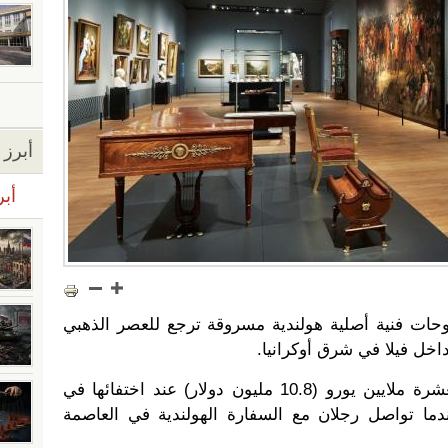
أبرز ا
أبر
ات فنية أصلية هولندية مسروقة ترجع للعصر الذهبي
داخل فيلا في شرق أوكرانيا.
وعادت 24 لوحة -قُدرت قيمتها بعشرة ملايين يورو (10.8 مليون دولار) عند اختفائها في
 عندما تواصل رجلان مع السفارة الهولندية في العاصمة