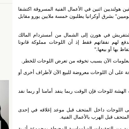
 هولنديين اثنين في الأعمال الفنية المسروقة اكتشفا
ميين" بشرق أوكرانيا يطلبون خمسة ملايين يورو مقابل
شتفريش في هورن إلى الشمال من أمستردام المالك
ندفع لهم نفقاتهم فقط إذ أن اللوحات مملوكة قانونا
 بها أو بيعها."
معلومات الآن بسبب تخوفه من تعرض اللوحات للخطر.
ة على أن اللوحات معروضة للبيع الآن لأطراف أخرى أو
 الهشة للوحات فإن الوقت ربما ينفد أمامنا أو ربما نفد
لى اللوحات داخل المتحف قبل موعد إغلاقه في إحدى
المتحف قبل الهرب بالأعمال الفنية.
 من التعقيدات الدبلوماسية المحيطة بمجموعة أثرية