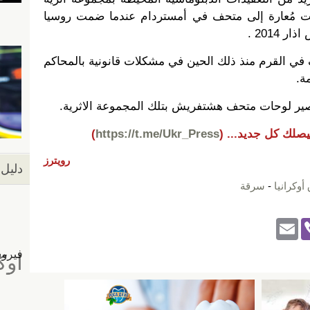
انت مُعارة إلى متحف في أمستردام عندما ضمت روسيا
2014 .
 القرم منذ ذلك الحين في مشكلات قانونية بالمحاكم
ة.
صير لوحات متحف هشتفريش بتلك المجموعة الاثرية.
يصلك كل جديد...
(
https://t.me/Ukr_Press
)
رويترز
دليل 
وكرانيا
-
سرقة
E
Vi
m
b
ail
er