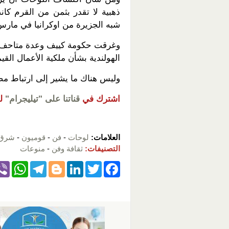
ذهبية لا تقدر بثمن من القرم ك
شبه الجزيرة من اوكرانيا في مارس اذار 
وغرقت حكومة كييف وعدة متاحف في
الهولندية بشأن ملكية الأعمال القيم
وليس هناك ما يشير إلى ارتباط م
اشترك في
قناتنا على "تيليجرام"
ل
العلامات:
لوحات
-
فن
-
قوميون
-
شرق أ
التصنيفات:
ثقافة وفن
-
منوعات
W
T
Bl
Li
T
F
h
el
o
n
wi
a
at
e
g
k
tt
c
s
gr
g
e
er
e