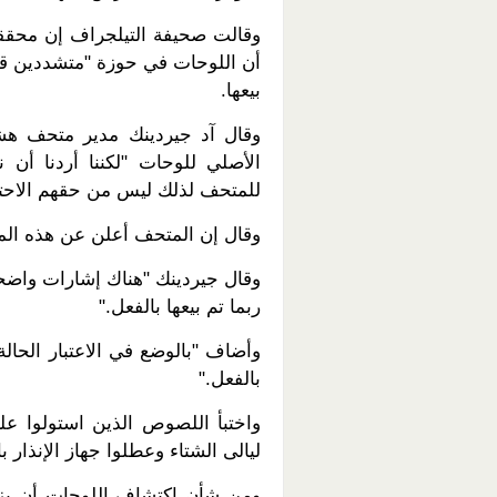
وقالت صحيفة التيلجراف إن محققين
أن اللوحات في حوزة "متشددين قو
بيعها.
وقال آد جيردينك مدير متحف ه
الأصلي للوحات "لكننا أردنا أن 
للمتحف لذلك ليس من حقهم الاحتفاظ
وقال إن المتحف أعلن عن هذه ال
وقال جيردينك "هناك إشارات واضح
ربما تم بيعها بالفعل."
وأضاف "بالوضع في الاعتبار الحالة
بالفعل."
واختبأ اللصوص الذين استولوا ع
ليالى الشتاء وعطلوا جهاز الإنذار ب
ومن شأن اكتشاف اللوحات أن يزيد