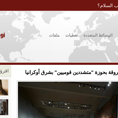
Jump to Navigation
ب السلام؟
الوسائط المتعددة
تغطيات
ملفات
اقرؤو
وقة بحوزة "متشددين قوميين" بشرق أوكرانيا