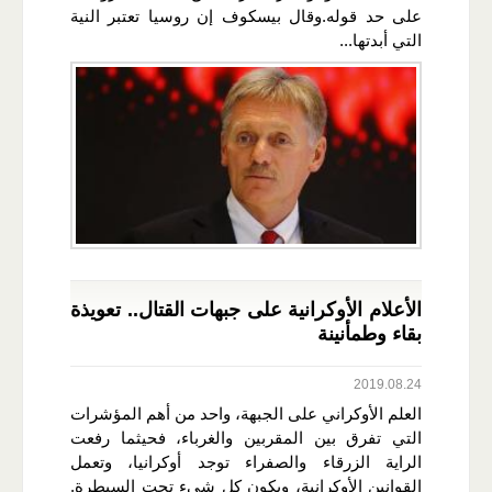
على حد قوله.وقال بيسكوف إن روسيا تعتبر النية
التي أبدتها...
الأعلام الأوكرانية على جبهات القتال.. تعويذة
بقاء وطمأنينة
2019.08.24
العلم الأوكراني على الجبهة، واحد من أهم المؤشرات
التي تفرق بين المقربين والغرباء، فحيثما رفعت
الراية الزرقاء والصفراء توجد أوكرانيا، وتعمل
القوانين الأوكرانية، ويكون كل شيء تحت السيطرة.