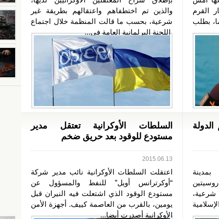
 القرم
والذين تم اختطفاهم واعتقالهم بطريقة غير
 لمدة ثلاثة أشهر و21 يوما، بطلب
شرعية، بحسب ما قالت المنظمة خلال اجتماع
اللجنة البرلمانية العامة في...
 الدولة
السلطات الأوكرانية تعتقل مدير
مستودع للوقود بعد حريق ضخم
2015.06.13
بمدينة
اعتقلت السلطات الأوكرانية نائب مدير شركة
روسيتين
“أوكرترانس أويل” للنفط والمسؤول عن
 شرعية،
مستودع الوقود الذي اشتعلت فيه النيران قبل
إسلامية
يومين، بالقرب من العاصمة كييف. أجهزة الأمن
الأوكرانية أصدرت أيضا...