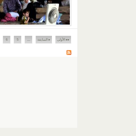
الصفحات
▸▸ الأولى
▸ السابقة
…
5
6