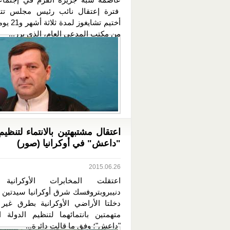
فترة إعتقال نائب رئيس مجلس تتار
أختيم تشايغوز
من مكتب المدعي العام، الذي برر...
اعتقال مشتبهتين بالانتماء لتنظيم
"داعش" في أوكرانيا (صور)
2015.06.26
اعتقلت المخابرات الأوكرانية 
دنيبروبتروفسك شرق أوكرانيا سيدتين 
دخلتا الأراضي الأوكرانية بطرق غير
متهمتين بانتمائهما لتنظيم الدولة ال
"داعش"؛ وفق ما قالت دائرة...