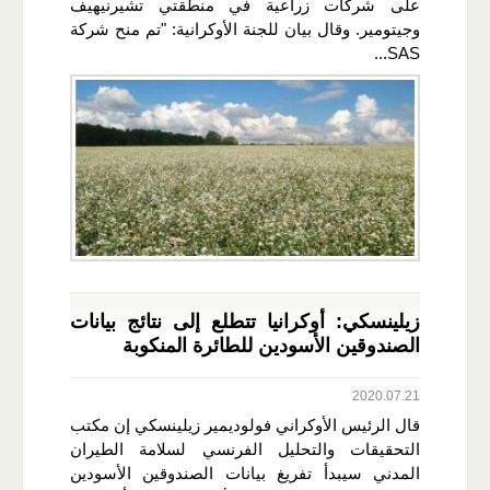
على شركات زراعية في منطقتي تشيرنيهيف
وجيتومير. وقال بيان للجنة الأوكرانية: "تم منح شركة
SAS...
زيلينسكي: أوكرانيا تتطلع إلى نتائج بيانات
الصندوقين الأسودين للطائرة المنكوبة
2020.07.21
قال الرئيس الأوكراني فولوديمير زيلينسكي إن مكتب
التحقيقات والتحليل الفرنسي لسلامة الطيران
المدني سيبدأ تفريغ بيانات الصندوقين الأسودين