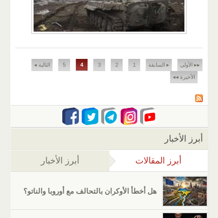
الصفحات
▸▸ الأولى
▸ السابقة
1
2
3
4
5
التالية ◂
الأخيرة ◂◂
أبرز الأخبار
أبرز المقالات
(علامة التبويب النشطة)
أبرز الأخبار
هل أخطأ الأوكران بالتحالف مع أوروبا والناتو؟