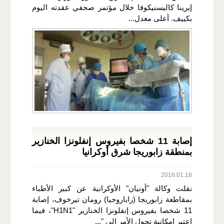
إيرينا كاليسنيكوفا خلال مؤتمر صحفي عقدته اليوم
بكييف. أعلى معدل...
إصابة 11 شخصا بفيروس إنفلونزا الخنازير
بمنطقة زابوريجا شرق أوكرانيا
2016.01.18
نقلت وكالة "أونيان" الأوكرانية عن كبير الأطباء
بمقاطعة زابوريجا (زاباروجيا) رومان تيرخوف، إصابة
11 شخصا بفيروس إنفلونزا الخنازير "H1N1"، فيما
اعتبر امكانية تحول الأمر إلى "...