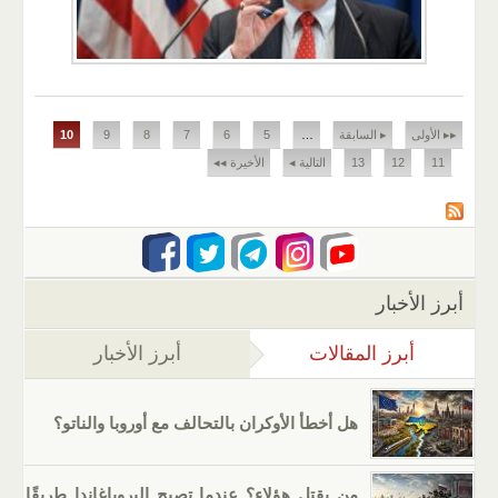
الصفحات
▸▸ الأولى
▸ السابقة
…
5
6
7
8
9
10
11
12
13
التالية ◂
الأخيرة ◂◂
أبرز الأخبار
أبرز المقالات
(علامة التبويب النشطة)
أبرز الأخبار
هل أخطأ الأوكران بالتحالف مع أوروبا والناتو؟
من يقتل هؤلاء؟ عندما تصبح البروباغاندا طريقًا