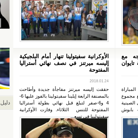
جه مع
الأوكرانية سفيتولينا تنهار أمام البلجيكية
تايوان
إليسه ميرتنز في نصف نهائي أستراليا
المفتوحة
2018.01.24
لمباراة
حققت إليسه ميرتنز مفاجأة جديدة وأطاحت
لغ مجموع
بالمصنفة الرابعة إيلينا سفيتولينا بالفوز عليها 6-
دليل 
على الصينية
4 و6-صفر لتبلغ قبل نهائي بطولة أستراليا
 بابوش
المفتوحة للتنس الثلاثاء. وفازت الأوكرانية
سفيتولينا في تسع...