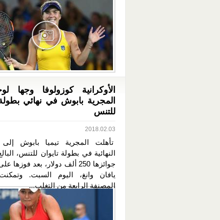
الأوكرانية كوزولوفا وجها لو
المجرية بابوش في نهائي بطولة 
للتنس
2018.02.03
تأهلت المجرية تيميا بابوش إلى ا
النهائية في بطولة تايوان للتنس، البا
جوائزها 250 ألف دولار، بعد فوزها 
يافان وانغ، اليوم السبت. وتمكنت
المصنفة الرابعة من التغلب...