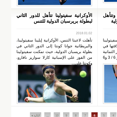
 وتتأهل
الأوكرانية سفيتولينا تتأهل للدور الثاني
لية
لبطولة بريرسبان الدولية للتنس
2018.01.02
فيتولينا
تأهلت لاعبتا التنس، الأوكرانية إيلينا سفيتولينا،
اقتها في
والبريطانية جوانا كونتا إلى الدور الثاني في
الثمانية
بطولة بريسبان الدولية، حيث تمكنت سفيتولينا
للبطولة بالفوز على الكرواتية آنا كونجو 6 / 3 و6
من الفوز على الإسبانية كارلا سواريز نافارو،
وكونتا على...
4
5
6
7
8
9
10
…
التالية ◂