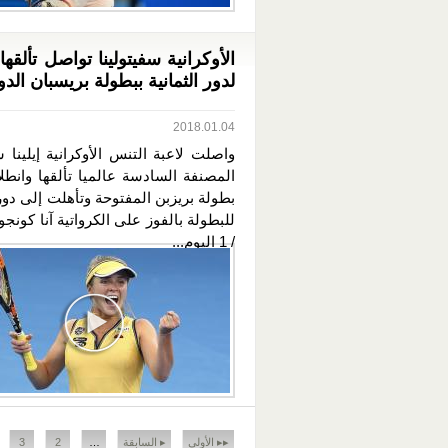
الأوكرانية سفيتولينا تواصل تألقها
لدور الثمانية ببطولة بريسبان الدو
2018.01.04
واصلت لاعبة التنس الأوكرانية إيلينا س
المصنفة السادسة عالميا تألقها وانطل
بطولة بريزبن المفتوحة وتأهلت إلى دور 
/ 1 اليوم...
الصفحات
▸▸ الأولى
▸ السابقة
…
2
3