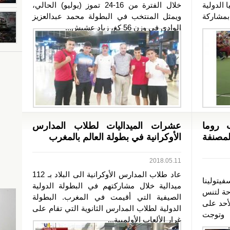
انيا الدولية
خلال الفترة من 16-24 تموز (يوليو) الحالي،
بمشاركة
ويمثل المنتخب في البطولة محمد عبدالعزيز
الوادي في وزن 56 كغ، زياد عشيش...
ب روما
عشرات الميداليات لطلاب المدارس
المصنفة
الأوكرانية في بطولة العالم بالمغرب
2018.05.11
عاد طلاب المدارس الأوكرانية الى البلاد بـ 112
يتولينا
ميدالية خلال مشاركتهم في البطولة الدولية
حة لتنس
الصيفية التي أقيمت في المغرب. البطولة
أحد على
الدولية لطلاب المدارس الثانوية التي تقام على
 وتوجت
غرار الألعاب الأولمبية...