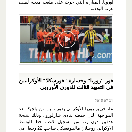
أوروبا. المباراة التي جرت على ملعب مدينة لفيف
غرب البلاد...
فوز "زوريا" وخسارة "فورسكلا" الأوكرانيين
في التمهيد الثالث للدوري الأوروبي
2015.07.31
عاد فريق زوريا الأوكراني بفوز ثمين من بلجيكا بعد
المواجهة التي جمعته بنادي شارلوروا، وذلك بنتيجة
هدفين دون رد، من تسجيل لاعب خط الوسط
الأوكراني روسلان مالينوفسكي صاحب 22 ربيعا، في