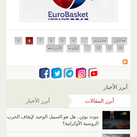
الصفحات
▸▸ الأولى
▸ السابقة
…
4
5
6
7
8
9
10
11
12
…
التالية ◂
الأخيرة ◂◂
أبرز الأخبار
أبرز المقالات
(علامة التبويب النشطة)
أبرز الأخبار
موت بوتن.. هل هو السبيل الوحيد لإيقاف الحرب
الروسية الأوكرانية؟