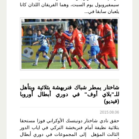
سيمفيروبول يوم السبت، وهما الفريقان اللذان كانا
يلعبان سابقا في...
شاختار يمطر شباك فنربهشة بثلاثية ويتأهل
للـ"بلاي أوف" في دوري أبطال أوروبا
(فيديو)
2015.08.06
حقق نادي شاختار دونيتسك الأوكراني فوزا مستحقا
بثلاثية نظيفة أمام فنربخشة التركي في اياب الدور
الثالث المؤهل إلى المجموعات في دوري أبطال