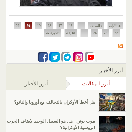
الصفحات
▸▸ الأولى
▸ السابقة
…
16
17
18
19
20
21
22
23
24
…
التالية ◂
الأخيرة ◂◂
أبرز الأخبار
أبرز المقالات
(علامة التبويب النشطة)
أبرز الأخبار
هل أخطأ الأوكران بالتحالف مع أوروبا والناتو؟
موت بوتن.. هل هو السبيل الوحيد لإيقاف الحرب
الروسية الأوكرانية؟