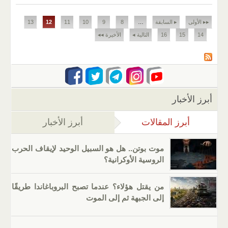
الصفحات
▸▸ الأولى
▸ السابقة
…
8
9
10
11
12
13
14
15
16
التالية ◂
الأخيرة ◂◂
أبرز الأخبار
أبرز المقالات
(علامة التبويب النشطة)
أبرز الأخبار
موت بوتن.. هل هو السبيل الوحيد لإيقاف الحرب
الروسية الأوكرانية؟
من يقتل هؤلاء؟ عندما تصبح البروباغاندا طريقًا
إلى الجبهة ثم إلى الموت