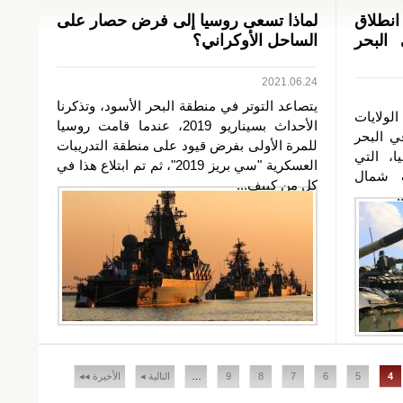
نطلاق
لماذا تسعى روسيا إلى فرض حصار على
 البحر
الساحل الأوكراني؟
2021.06.24
يتصاعد التوتر في منطقة البحر الأسود، وتذكرنا
لولايات
الأحداث بسيناريو 2019، عندما قامت روسيا
ي البحر
للمرة الأولى بفرض قيود على منطقة التدريبات
ا، التي
العسكرية "سي بريز 2019"، ثم تم ابتلاع هذا في
ف شمال
كل من كييف...
.
4
5
6
7
8
9
…
التالية ◂
الأخيرة ◂◂