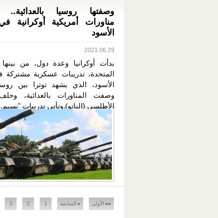
وصفتها روسيا بالعدائية.. ا
مناورات أمريكية أوكرانية في
الأسود
2021.06.29
بدأت أوكرانيا وعدة دول، من بينها ا
المتحدة، تدريبات عسكرية مشتركة ف
الأسود، الذي يشهد توترا بين روسي
وصفت المناورات بالعدائية، وحل
الأطلسي (الناتو).وتأتي تدريبات "نسيم..
الصفحات
▸▸ الأولى
▸ السابقة
1
2
3