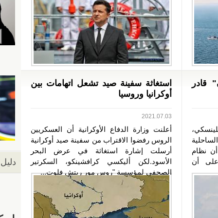
" قادر
استغاثة سفينة صيد تشعل اتهامات بين
أوكرانيا وروسيا
2021.07.03
لينسكي،
أعلنت وزارة الدفاع الأوكرانية أن العسكريين
لساحلية
الروس رفضوا الاقتراب من سفينة صيد أوكرانية
أن نظام
أرسلت إشارة استغاثة في عرض البحر
 على أن
الأسود.لكن أليكسي كرافشينكو، السكرتير
دليل 
الصحفي لمؤسسة "روس مور ريتش فلوت...