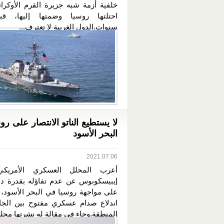
خلفية أزمة شبه جزيرة القرم الأوكران
احتلتها روسيا وضمتها إليها، ق
سنوات.الدول الغربية لا تعترف...
لا يستطيع الناتو الانتصار على ر
البحر الأسود
2021.07.06
أعرب المحلل العسكري الأمريك
إيبيسكوبوس عن عدم تفاؤله بقدرة دول
على مواجهة روسيا في البحر الأسود،
اندلاع صدام عسكري مفتوح بين الجا
المنطقة.وجاء في مقالة له نشرتها مجلة The..