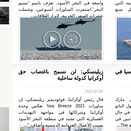
ية، التي
واسعة في البحر الأسود، تعرف باسم "نسيم
بل سبع
البحر".استمرت المناورات أسبوعين، وشملت
عشرات السفن الحربية، لإبراز العلاقات...
وسيا في
زيلينسكي: لن نسمح باغتصاب حق
أوكرانيا كدولة ساحلية
2021.07.05
ي مارك
قال رئيس أوكرانيا، فولوديمير زيلينسكي، إن
 الناتو
مناورات Sea Breeze 2021 تعكس وحدة
 في حال
أوكرانيا وشركائها في مواجهة التهديدات
نبين في
العسكرية التي تشتد في منطقة البحر الأسود
.
بسبب الأعمال العدوانية الروسية.وأضاف: "...