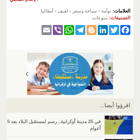
العلامات:
توأمة
-
سياحة وسفر
-
لفيف
-
أنطاليا
التصنيفات:
منوعات
E
Vi
W
T
Bl
Li
T
F
m
b
h
el
o
n
wi
a
ail
er
at
e
g
k
tt
c
s
gr
g
e
er
e
A
a
er
dI
b
p
m
n
o
p
o
k
اقرؤوا أيضا...
في 25 مدينة أوكرانية.. رسم لمستقبل البلاد بعد 5
أعوام