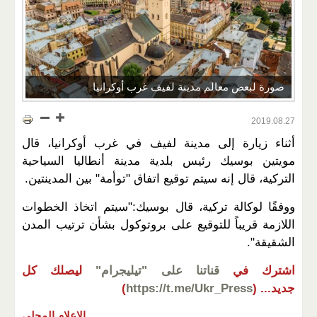
صورة لبعض معالم مدينة لفيف غرب أوكرانيا
2019.08.27
أثناء زيارة إلى مدينة لفيف في غرب أوكرانيا، قال
مويتين بوسيك رئيس بلدية مدينة أنطاليا السياحية
التركية، قال إنه سيتم توقيع اتفاق "توأمة" بين المدينتين.
ووفقًا لوكالة تركية، قال بوسيك:"سيتم اتخاذ الخطوات
اللازمة قريباً للتوقيع على بروتوكول بشأن ترتيب المدن
الشقيقة".
اشترك في
قناتنا على "تيليجرام"
ليصلك كل
جديد...
(
https://t.me/Ukr_Press
)
الإعلام المحلي