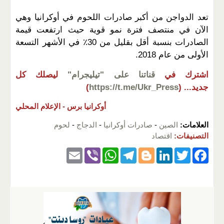
تعد الدواجن من أكبر صادرات اللحوم في أوكرانيا وهي
الآن في منتصف فترة نمو قوية حيث ارتفعت قيمة
الصادرات بنسبة أقل بقليل من 30٪ في الأشهر التسعة
الأولى من عام 2018.
اشترك في
قناتنا على "تيليجرام"
ليصلك كل
جديد...
(
https://t.me/Ukr_Press
)
أوكرانيا برس -
الإعلام المحلي
العلامات:
الصين
-
صادرات أوكرانيا
-
الدجاج
-
لحوم
التصنيفات:
اقتصاد
E
Vi
W
T
Bl
Li
T
F
m
b
h
el
o
n
wi
a
ail
er
at
e
g
k
tt
c
s
gr
g
e
er
e
A
a
er
dI
b