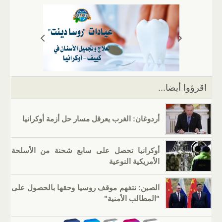
s
gr
g
e
er
e
A
a
er
dI
b
p
m
n
o
p
o
k
اقرؤوا أيضا...
أردوغان: الغرب يعرقل مسار حل أزمة أوكرانيا
أوكرانيا تحصل على سابع شحنة من الأسلحة
الأمريكية النوعية
الصين: نتفهم موقف روسيا وحقها بالحصول على
"المطالب الأمنية"