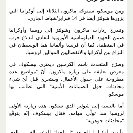
ومن موسكو، سيتوجّه ماكرون الثلاثاء إلى أوكرانيا التي
يزورها شولتز أيضا في 14 فبراير/شباط الجاري.
وتندرج زيارات ماكرون وشولتز إلى روسيا وأوكرانيا
ضمن الجهود الدبلوماسية الأوروبية لتفادي اندلاع حرب
في المنطقة، كما أن فرنسا وألمانيا هما الوسيطان في
النزاع بين أوكرانيا والانفصاليين الموالين لروسيا.
وصرّح المتحدث باسم الكرملين ديمتري بيسكوف في
معرض تعليقه على زيارة ماكرون، أنّ "مواضيع عدة
مطروحة على جدول الأعمال. وستجري قبل أيّ شيء
محادثات حول الضمانات الأمنية" التي تطالب بها
موسكو.
أما بالنسبة إلى شولتز الذي ستكون هذه زيارته الأولى
لروسيا منذ تولّي مهامه، فقال بيسكوف إنّه يتوقّع
"محادثات جوهرية".
وأبدت أوكرانيا الجمعة "ارتياحها" للدعم الغربي الذي