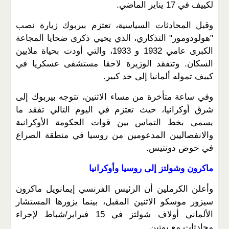
لكييف في 17 يناير الماضي.
وقبل المحادثات السياسية، تعتزم بيربوك زيارة نصب
"هولودومور" التذكاري، الذي يحيي ذكرى ضحايا المجاعة
الكبرى عامي 1932 و 1933، والتي أودت بحياة ملايين
السكان. وتتفقد الوزيرة لاحقا مستشفى عسكريا في
كييف تموله ألمانيا إلى حد كبير.
وفي ساعة متأخرة من مساء الاثنين، تتوجه بيربوك إلى
شرق أوكرانيا، حيث تعتزم في اليوم التالي تفقد ما
يسمى بخط التماس بين قوات الحكومة الأوكرانية
والانفصاليين المدعومين من روسيا في منطقة الصراع
في حوض دونتيس.
ماكرون وشولتز إلى روسيا وأوكرانيا
وأعلن الكرملين أن الرئيس الفرنسي إيمانويل ماكرون
سيزور موسكو الاثنين المقبل، بينما يزورها المستشار
الألماني أولاف شولتز في 15 فبراير/شباط لإجراء
محادثات مع بوتين.