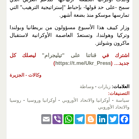
سمح -على حد قولها- بإحباط "إستراتيجية الترهيب" التي
تمارسها موسكو منذ بضعة أشهر.
وزار كييف هذا الأسبوع مسؤولون من بريطانيا وبولندا
وتركيا وهولندا، وتستعدّ العاصمة الأوكرانية لاستقبال
ماكرون وشولتز.
اشترك في
قناتنا على "تيليجرام"
ليصلك كل
جديد...
(
https://t.me/Ukr_Press
)
وكالات -
الجزيرة
العلامات:
زيارات
-
وساطة
التصنيفات:
سياسة
-
أوكرانيا والاتحاد الأوروبي
-
أوكرانيا وروسيا
-
روسيا
والاتحاد الأوروبي
E
Vi
W
T
Bl
Li
T
F
m
b
h
el
o
n
wi
a
ail
er
at
e
g
k
tt
c