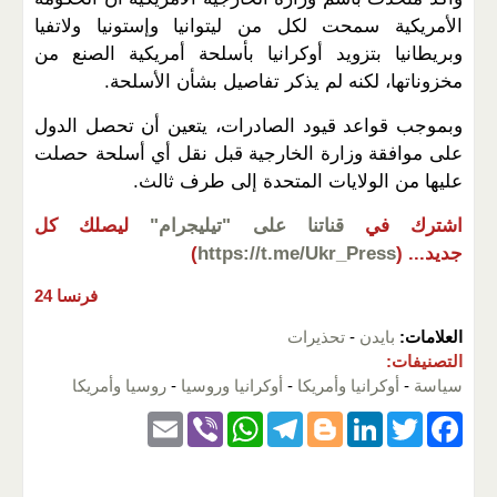
الأمريكية سمحت لكل من ليتوانيا وإستونيا ولاتفيا
وبريطانيا بتزويد أوكرانيا بأسلحة أمريكية الصنع من
مخزوناتها، لكنه لم يذكر تفاصيل بشأن الأسلحة.
وبموجب قواعد قيود الصادرات، يتعين أن تحصل الدول
على موافقة وزارة الخارجية قبل نقل أي أسلحة حصلت
عليها من الولايات المتحدة إلى طرف ثالث.
اشترك في
قناتنا على "تيليجرام"
ليصلك كل
جديد...
(
https://t.me/Ukr_Press
)
فرنسا 24
العلامات:
بايدن
-
تحذيرات
التصنيفات:
سياسة
-
أوكرانيا وأمريكا
-
أوكرانيا وروسيا
-
روسيا وأمريكا
E
Vi
W
T
Bl
Li
T
F
m
b
h
el
o
n
wi
a