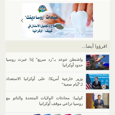
ail
er
at
e
g
k
tt
c
s
gr
g
e
er
e
A
a
er
dI
b
p
m
n
o
p
o
k
اقرؤوا أيضا...
واشنطن تتوعد بـ"رد سريع" إذا عبرت روسيا
حدود أوكرانيا
وزير خارجية أمريكا: على أوكرانيا الاستعداد
لـ"أيام صعبة"
كوليبا: محادثات الولايات المتحدة والناتو مع
روسيا تراعي موقف أوكرانيا