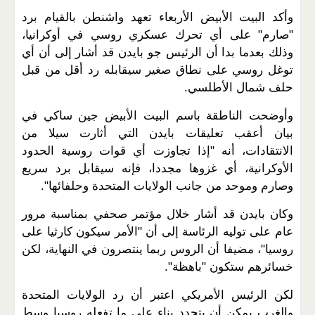
وأكد البيت الأبيض الأربعاء تعهد واشنطن بالقيام برد
"صارم" على أي تحرك عسكري روسي في أوكرانيا،
وذلك بعدما بدا أن الرئيس جو بايدن قد أشار إلى أن أي
توغل روسي على نطاق صغير سيقابله رد أقل من قبل
حلف شمال الأطلسي.
وأوضحت الناطقة باسم البيت الأبيض جين ساكي في
بيان أعقب تعليقات بايدن التي أثارت سيلا من
الانتقادات، أنه "إذا تجاوزت أي قوات روسية الحدود
الأوكرانية، أي غزوها مجددا، فإنه سيقابل برد سريع
وصارم وموحد من جانب الولايات المتحدة وحلفائها".
وكان بايدن قد أشار خلال مؤتمر صحفي بمناسبة مرور
عام على توليه الرئاسة إلى أن "الأمر سيكون كارثيا على
روسيا"، مضيفا أن الروس ربما ينتصرون في النهاية، لكن
خسائرهم ستكون "باهظة".
لكن الرئيس الأمريكي اعتبر أن رد الولايات المتحدة
والغرب يمكن أن يتحدد بناء على ما تفعله روسيا وسط